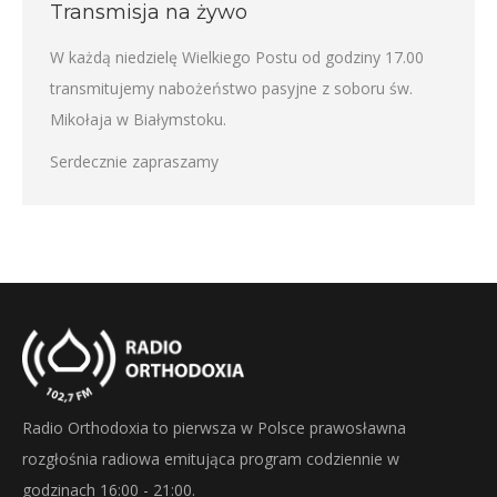
Transmisja na żywo
W każdą niedzielę Wielkiego Postu od godziny 17.00
transmitujemy nabożeństwo pasyjne z soboru św.
Mikołaja w Białymstoku.
Serdecznie zapraszamy
Radio Orthodoxia to pierwsza w Polsce prawosławna
rozgłośnia radiowa emitująca program codziennie w
godzinach 16:00 - 21:00.