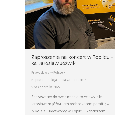
Zaproszenie na koncert w Topilcu –
ks. Jarosław Jóźwik
Prawosławie w Polsce
Napisał:
Redakcja Radia Orthodoxia
5 października 2022
Zapraszamy do wysłuchania rozmowy z ks.
Jarosławem Jóźwikiem proboszczem parafii św.
Mikołaja Cudotwórcy w Topilcu i kanclerzem