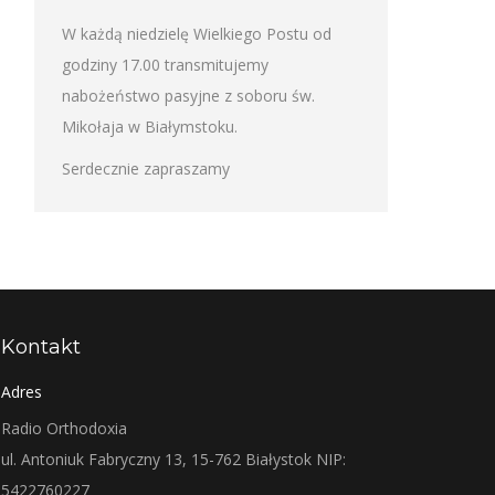
W każdą niedzielę Wielkiego Postu od
godziny 17.00 transmitujemy
nabożeństwo pasyjne z soboru św.
Mikołaja w Białymstoku.
Serdecznie zapraszamy
Kontakt
Adres
Radio Orthodoxia
ul. Antoniuk Fabryczny 13, 15-762 Białystok NIP:
5422760227