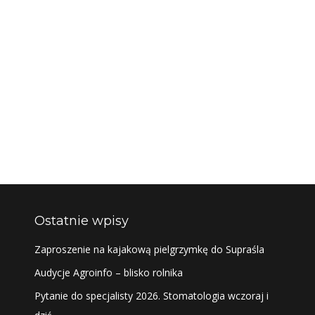
Ostatnie wpisy
Zaproszenie na kajakową pielgrzymkę do Supraśla
Audycje Agroinfo – blisko rolnika
Pytanie do specjalisty 2026. Stomatologia wczoraj i