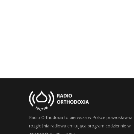
Radio Orthodoxia to pierwsza w Polsce prawosławna
rozgłośnia radiowa emitująca program codziennie w