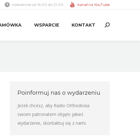
codziennie od 16:00 do 21:00
kanał na YouTube
AMÓWKA
WSPARCIE
KONTAKT
Search:
AMÓWKA
WSPARCIE
KONTAKT
Search:
Poinformuj nas o wydarzeniu
Jeżeli chcesz, aby Radio Orthodoxia
swoim patronatem objęło jakieś
wydarzenie,
skontaktuj się z nami
.