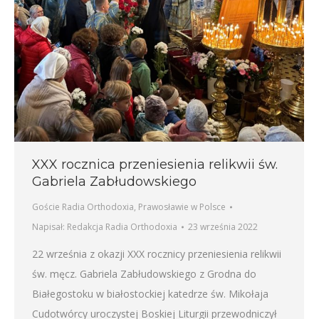
XXX rocznica przeniesienia relikwii św.
Gabriela Zabłudowskiego
Goście Radia Orthodoxia
,
Prawosławie w Polsce
Napisał:
Redakcja Radia Orthodoxia
23 września 2022
22 września z okazji XXX rocznicy przeniesienia relikwii
św. męcz. Gabriela Zabłudowskiego z Grodna do
Białegostoku w białostockiej katedrze św. Mikołaja
Cudotwórcy uroczystej Boskiej Liturgii przewodniczył