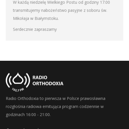
W każdą niedzielę Wielkiego Postu od godziny 17.00
transmitujemy nabożeństwo pasyjne z soboru św.
Mikołaja w Białymstoku.
Serdecznie zapraszamy
Radio Orthodoxia to pierwsza w Polsce prawosławna
rozgłośnia radiowa emitująca program codziennie w
godzinach 16:00 - 21:00.