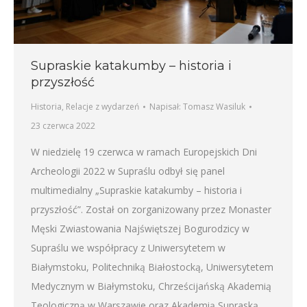
Supraskie katakumby – historia i
przyszłość
Historia
,
Relacje z wydarzeń
Napisał:
Tomasz Wasiluk
23 czerwca 2022
W niedzielę 19 czerwca w ramach Europejskich Dni
Archeologii 2022 w Supraślu odbył się panel
multimedialny „Supraskie katakumby – historia i
przyszłość”. Został on zorganizowany przez Monaster
Męski Zwiastowania Najświętszej Bogurodzicy w
Supraślu we współpracy z Uniwersytetem w
Białymstoku, Politechniką Białostocką, Uniwersytetem
Medycznym w Białymstoku, Chrześcijańską Akademią
Teologiczną w Warszawie oraz Akademią Supraską.