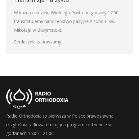
W każdą niedzielę Wielkiego Postu od godziny 17.00
transmitujemy nabożeństwo pasyjne z soboru św.
Mikołaja w Białymstoku.
Serdecznie zapraszamy
Radio Orthodoxia to pierwsza w Polsce prawosławna
rozgłośnia radiowa emitująca program codziennie w
godzinach 16:00 - 21:00.