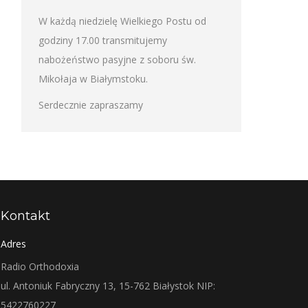
W każdą niedzielę Wielkiego Postu od
godziny 17.00 transmitujemy
nabożeństwo pasyjne z soboru św.
Mikołaja w Białymstoku.
Serdecznie zapraszamy
Kontakt
Adres
Radio Orthodoxia
ul. Antoniuk Fabryczny 13, 15-762 Białystok NIP:
5422760227