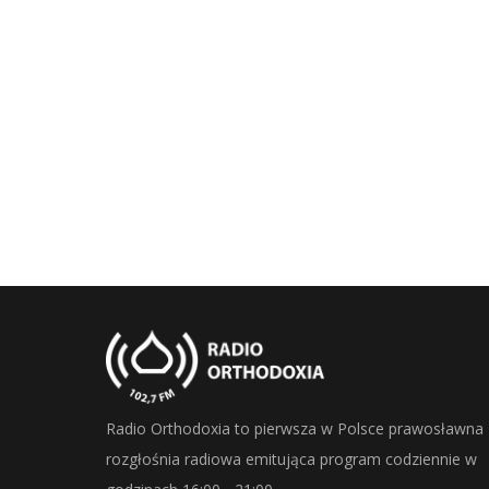
Radio Orthodoxia to pierwsza w Polsce prawosławna
rozgłośnia radiowa emitująca program codziennie w