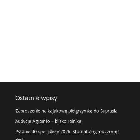
Ostatnie wpisy
Zaproszenie na kajakową pielgrzymkę do Supraśla
Audycje Agroinfo – blisko rolnika
Pytanie do specjalisty 2026. Stomatologia wczoraj i