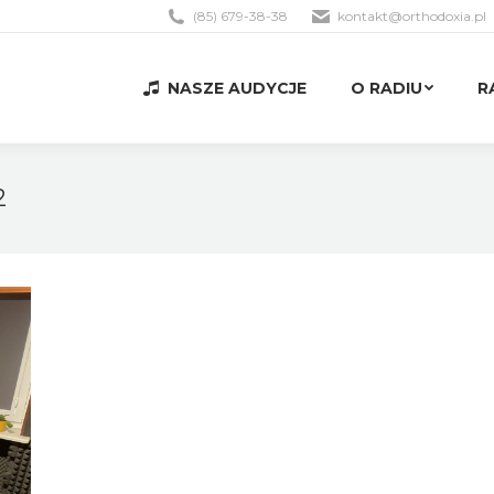
(85) 679-38-38
kontakt@orthodoxia.pl
NASZE AUDYCJE
O RADIU
R
NASZE AUDYCJE
O RADIU
R
2