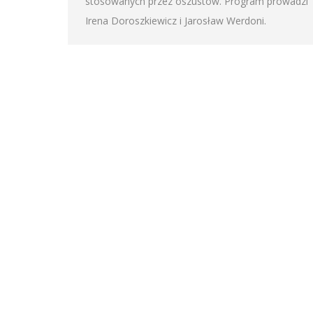
stosowanych przez oszustów. Program prowadzi
Irena Doroszkiewicz i Jarosław Werdoni.