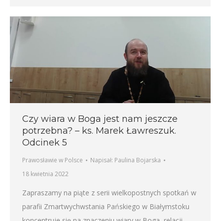
Czy wiara w Boga jest nam jeszcze
potrzebna? – ks. Marek Ławreszuk.
Odcinek 5
Prawosławie w Polsce
Napisał:
Paulina Bojarska
18 kwietnia 2022
Zapraszamy na piąte z serii wielkopostnych spotkań w
parafii Zmartwychwstania Pańskiego w Białymstoku
koncentruje się na znaczeniu wiary w Boga, relacji