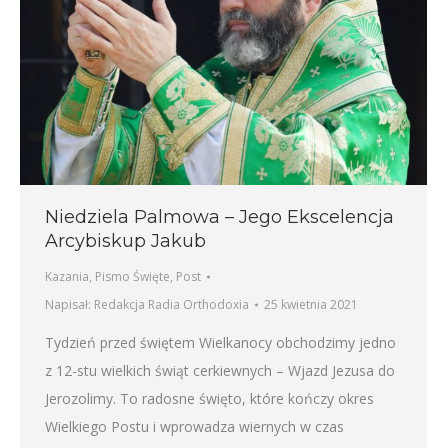
Niedziela Palmowa – Jego Ekscelencja
Arcybiskup Jakub
Kazania
,
Pismo Święte
,
Post
Napisał:
Redakcja Radia Orthodoxia
25 kwietnia 2021
Tydzień przed świętem Wielkanocy obchodzimy jedno
z 12-stu wielkich świąt cerkiewnych – Wjazd Jezusa do
Jerozolimy. To radosne święto, które kończy okres
Wielkiego Postu i wprowadza wiernych w czas