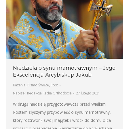
Niedziela o synu marnotrawnym – Jego
Ekscelencja Arcybiskup Jakub
Kazania
,
Pismo Święte
,
Post
Napisał:
Redakcja Radia Orthodoxia
27 lutego 2021
W drugą niedzielę przygotowawczą przed Wielkim
Postem słyszymy przypowieść o synu marnotrawny,
który roztrwonił swój majątek i wrócił do domu ojca
prosząc o przebaczenie. Zapraszamy do wysłuchania