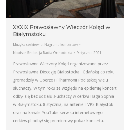
XXXIX Prawosławny Wieczór Kolęd w
Białymstoku
Muzyka cerkiewna
,
Nagrania koncertów
Napisał:
Redakcja Radia Orthodoxia
9 stycznia 2021
Prawosławne Wieczory Kolęd organizowane przez
Prawosławną Diecezję Białostocką i Gdańską co roku
gromadziły w Operze i Filharmonii Podlaskiej wielu
słuchaczy. W tym roku ze względu na epidemię koncert
odbył się bez udziału słuchaczy w cerkwi Haga Sophia
w Białymstoku. 8 stycznia, na antenie TVP3 Białystok
oraz na kanale YouTube serwisu internetowego
cerkiew.pl odbył się premierowy pokaz koncertu.