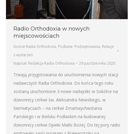
Radio Orthodoxia w nowych
miejscowościach
Goście Radia Orthodoxia
,
Podlasie
,
Podziękowania
,
Relacje
z wydarzeń
Napisał:
Redakcja Radia Orthodoxia
29 października 2020
Trwają przygotowania do uruchomienia nowych stacji
nadawczych Radia Orthodoxia. Do końca tego roku
zostaną uruchomione 3 nowe nadajniki: w Sokółce na
dzwonnicy cerkwi św. Aleksandra Newskiego, w
Siemiatyczach – na cerkwi Zmartwychwstania
Pańskiego i w Bielsku Podlaskim na budowanej
dzwonnicy cerkwi Opieki Matki Bożej. Do tej pory radio
emitowało swój program z Białegostoku na