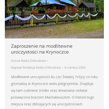
Zaproszenie na modlitewne
uroczystości na Krynoczce
Goście Radia Orthodoxia
Napisał:
Redakcja Radia Orthodoxia
4 czerwca 2020
Modlitewne uroczystości ku czci Świętej Trójcy co roku
gromadzą w Krynoczce wielu pielgrzymów. Znajduje
się tam cudowne źródło oraz drewniana cerkiew
poświęcona braciom Machabeuszom. O historii tego
miejsca oraz zbliżających się uroczystościach