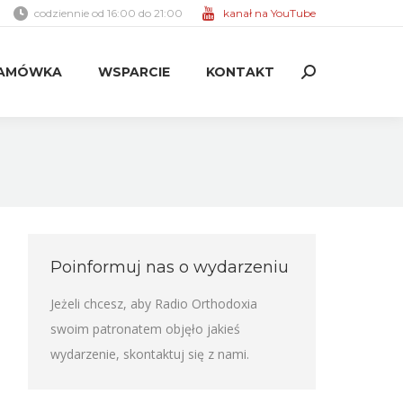
codziennie od 16:00 do 21:00
kanał na YouTube
AMÓWKA
WSPARCIE
KONTAKT
Search:
AMÓWKA
WSPARCIE
KONTAKT
Search:
Poinformuj nas o wydarzeniu
Jeżeli chcesz, aby Radio Orthodoxia
swoim patronatem objęło jakieś
wydarzenie,
skontaktuj się z nami
.