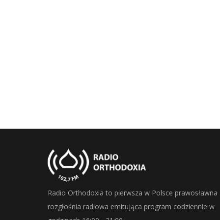
Radio Orthodoxia to pierwsza w Polsce prawosławna
rozgłośnia radiowa emitująca program codziennie w