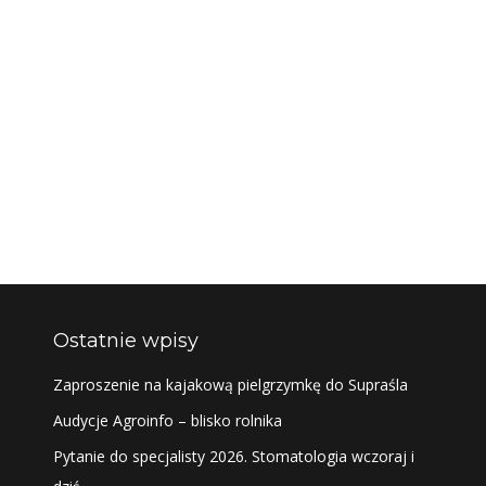
Ostatnie wpisy
Zaproszenie na kajakową pielgrzymkę do Supraśla
Audycje Agroinfo – blisko rolnika
Pytanie do specjalisty 2026. Stomatologia wczoraj i