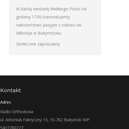
W każdą niedzielę Wielkiego Postu od
godziny 17.00 transmitujemy
nabożeństwo pasyjne z soboru św.
Mikołaja w Białymstoku.
Serdecznie zapraszamy
Kontakt
Adres
Radio Orthodoxia
ul. Antoniuk Fabryczny 13, 15-762 Białystok NIP:
5422760227