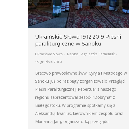
Ukraińskie Słowo 19.12.2019 Pieśni
paraliturgiczne w Sanoku
Ukraińskie Słowo
Napisał:
Agnieszka Parfieniuk
19 grudnia 2019
Bractwo prawosławne śww. Cyryla i Metodego w
Sanoku już po raz piąty zorganizowało Przegląd
Pieśni Paraliturgicznej. Repertuar z naszego
regionu zaprezentował zespół “Dobryna” z
Białegostoku. W programie spotkamy się z
Aleksandrą Iwaniuk, kierownikiem zespołu oraz
Marianną Jarą, organizatorką przeglądu.