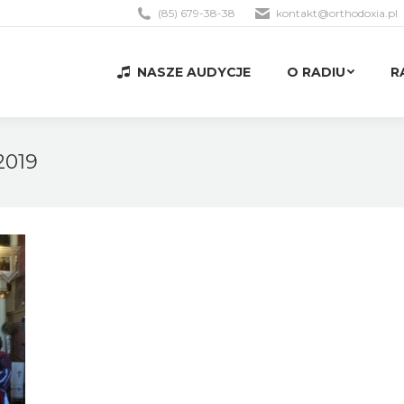
(85) 679-38-38
kontakt@orthodoxia.pl
NASZE AUDYCJE
O RADIU
R
NASZE AUDYCJE
O RADIU
R
2019