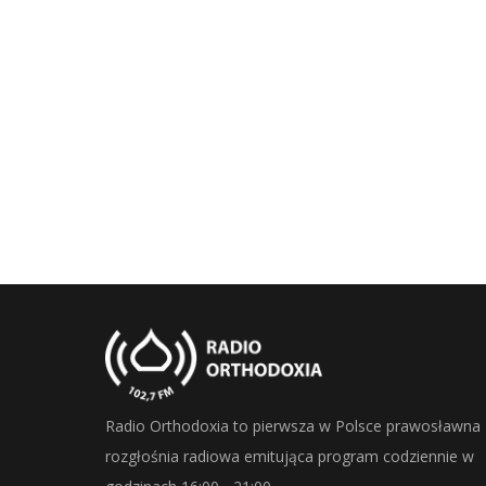
Radio Orthodoxia to pierwsza w Polsce prawosławna
rozgłośnia radiowa emitująca program codziennie w