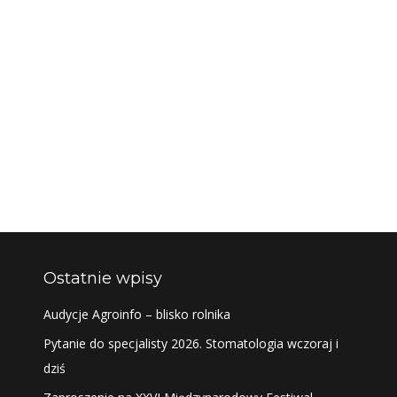
Ostatnie wpisy
Audycje Agroinfo – blisko rolnika
Pytanie do specjalisty 2026. Stomatologia wczoraj i
dziś