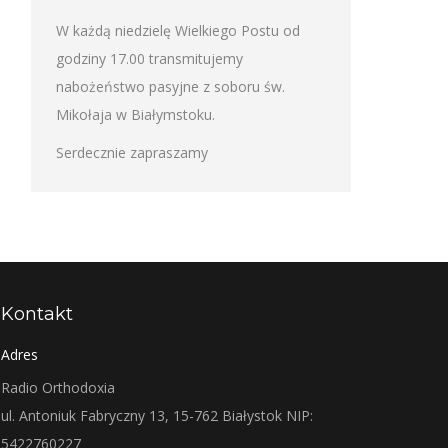
W każdą niedzielę Wielkiego Postu od
godziny 17.00 transmitujemy
nabożeństwo pasyjne z soboru św.
Mikołaja w Białymstoku.
Serdecznie zapraszamy
Kontakt
Adres
Radio Orthodoxia
ul. Antoniuk Fabryczny 13, 15-762 Białystok NIP:
5422760227