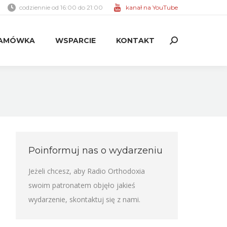
codziennie od 16:00 do 21:00
kanał na YouTube
AMÓWKA
WSPARCIE
KONTAKT
Search:
AMÓWKA
WSPARCIE
KONTAKT
Search:
Poinformuj nas o wydarzeniu
Jeżeli chcesz, aby Radio Orthodoxia
swoim patronatem objęło jakieś
wydarzenie,
skontaktuj się z nami
.