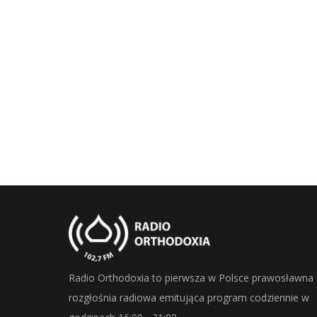
Radio Orthodoxia to pierwsza w Polsce prawosławna
rozgłośnia radiowa emitująca program codziennie w