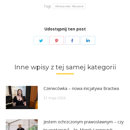
Tagi:
Aleksander Wasyluk
Udostępnij ten post
Share
Share
Share
Share
on
on
on
on
Twitter
Pinterest
Facebook
LinkedIn
Inne wpisy z tej samej kategorii
Czerwcówka – nowa inicjatywa Bractwa
31 maja 2026
Jestem ochrzczonym prawosławnym – czy
to wystarczy? – ks. Marek Ławreszuk