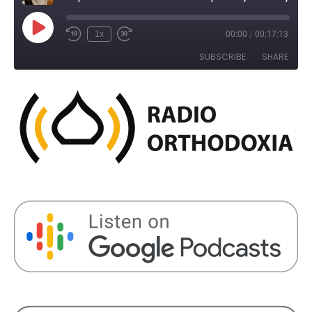
Play
1x
00:00
/
00:17:13
Rewind
Fast
Episode
10
Forward
SUBSCRIBE
SHARE
Seconds
30
seconds
SHARE
RSS FEED
LINK
EMBED