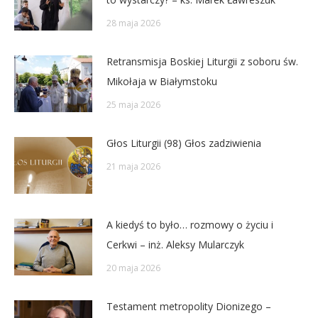
28 maja 2026
Retransmisja Boskiej Liturgii z soboru św.
Mikołaja w Białymstoku
25 maja 2026
Głos Liturgii (98) Głos zadziwienia
21 maja 2026
A kiedyś to było… rozmowy o życiu i
Cerkwi – inż. Aleksy Mularczyk
20 maja 2026
Testament metropolity Dionizego –