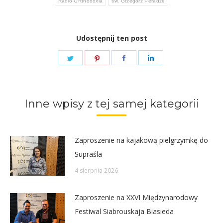
Radio ORthodoxia
św. Grzegorz Peradze
Udostępnij ten post
Share
Share
Share
Share
on
on
on
on
Twitter
Pinterest
Facebook
LinkedIn
Inne wpisy z tej samej kategorii
Zaproszenie na kajakową pielgrzymkę do
Supraśla
4 sierpnia 2026
Zaproszenie na XXVI Międzynarodowy
Festiwal Siabrouskaja Biasieda