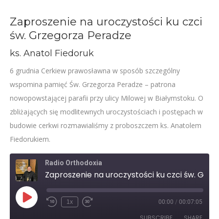
Zaproszenie na uroczystości ku czci
św. Grzegorza Peradze
ks. Anatol Fiedoruk
6 grudnia Cerkiew prawosławna w sposób szczególny
wspomina pamięć Św. Grzegorza Peradze – patrona
nowopowstającej parafii przy ulicy Milowej w Białymstoku. O
zbliżających się modlitewnych uroczystościach i postępach w
budowie cerkwi rozmawialiśmy z proboszczem ks. Anatolem
Fiedorukiem.
Radio Orthodoxia
Zaproszenie na uroczystości ku czci św. Grzegorza Peradze
Play
1x
00:00
/
00:07:05
Rewind
Fast
Episode
10
Forward
SUBSCRIBE
SHARE