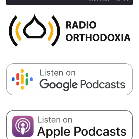
Seconds
30
seconds
SHARE
RSS FEED
LINK
EMBED