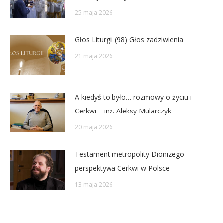
25 maja 2026
Głos Liturgii (98) Głos zadziwienia
21 maja 2026
A kiedyś to było… rozmowy o życiu i
Cerkwi – inż. Aleksy Mularczyk
20 maja 2026
Testament metropolity Dionizego –
perspektywa Cerkwi w Polsce
13 maja 2026