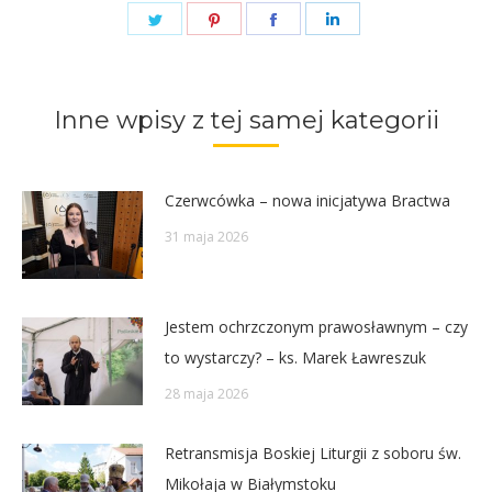
Share
Share
Share
Share
on
on
on
on
Twitter
Pinterest
Facebook
LinkedIn
Inne wpisy z tej samej kategorii
Czerwcówka – nowa inicjatywa Bractwa
31 maja 2026
Jestem ochrzczonym prawosławnym – czy
to wystarczy? – ks. Marek Ławreszuk
28 maja 2026
Retransmisja Boskiej Liturgii z soboru św.
Mikołaja w Białymstoku