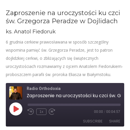
Zaproszenie na uroczystości ku czci
św. Grzegorza Peradze w Dojlidach
ks. Anatol Fiedoruk
6 grudnia cerkiew prawosławana w sposób szczególny
wspomina pamięć św. Grzegorza Peradze, jest to patron
dojlidzkiej cerkwi, o zbliżających się świątecznych
uroczystościach rozmawiamy z ojcem Anatolem Fiedorukiem-
proboszczem parafii św. proroka Eliasza w Białymstoku.
Radio Orthodoxia
Zaproszenie na uroczystości ku czci św. Grzegorza Peradze w Dojlidach – o. Anatol Fiedoruk
Play
1x
00:00
/
00:04:57
Rewind
Fast
Episode
10
Forward
SUBSCRIBE
SHARE
Seconds
30
seconds