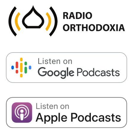
SHARE
RSS FEED
LINK
EMBED