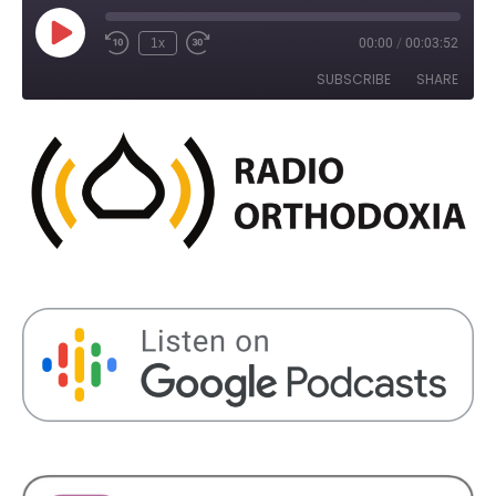
Play
1x
00:00
/
00:03:52
Rewind
Fast
Episode
10
Forward
SUBSCRIBE
SHARE
Seconds
30
seconds
SHARE
RSS FEED
LINK
EMBED