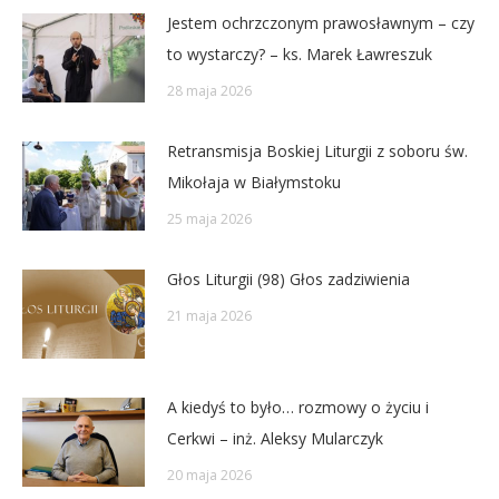
Jestem ochrzczonym prawosławnym – czy
to wystarczy? – ks. Marek Ławreszuk
28 maja 2026
Retransmisja Boskiej Liturgii z soboru św.
Mikołaja w Białymstoku
25 maja 2026
Głos Liturgii (98) Głos zadziwienia
21 maja 2026
A kiedyś to było… rozmowy o życiu i
Cerkwi – inż. Aleksy Mularczyk
20 maja 2026