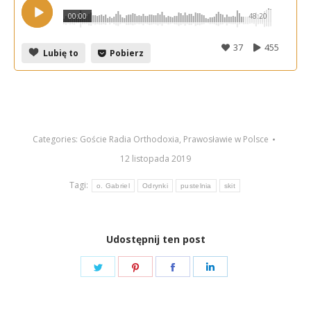
00:00
48:20
37
455
Lubię to
Pobierz
Categories:
Goście Radia Orthodoxia
,
Prawosławie w Polsce
12 listopada 2019
Tagi:
o. Gabriel
Odrynki
pustelnia
skit
Udostępnij ten post
Share
Share
Share
Share
on
on
on
on
Twitter
Pinterest
Facebook
LinkedIn