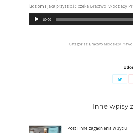
ludziom i jaka przyszłość czeka Bractwo Młodzieży Pr
Odtwarzacz
00:00
plików
dźwiękowych
Categories:
Bractwo Młodzieży Prawo
Udos
Shar
on
Twit
Inne wpisy z
Post i inne zagadnienia w życiu