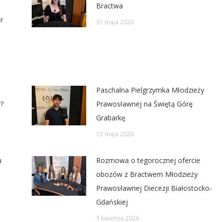
Bractwa
r
31 maja 2026
Paschalna Pielgrzymka Młodzieży
?
Prawosławnej na Świętą Górę
Grabarkę
12 maja 2026
u
Rozmowa o tegorocznej ofercie
obozów z Bractwem Młodzieży
Prawosławnej Diecezji Białostocko-
Gdańskiej
3 kwietnia 2026