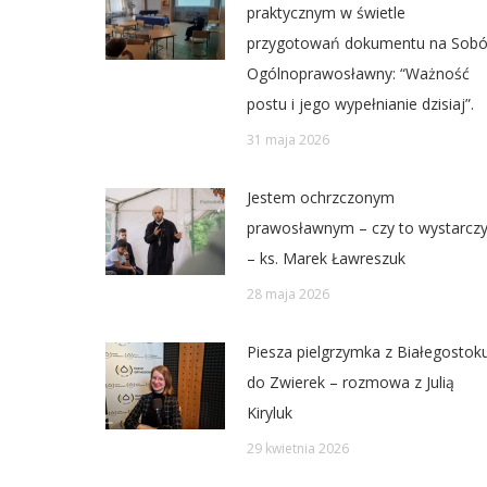
praktycznym w świetle
przygotowań dokumentu na Sobó
Ogólnoprawosławny: “Ważność
postu i jego wypełnianie dzisiaj”.
31 maja 2026
Jestem ochrzczonym
prawosławnym – czy to wystarczy
– ks. Marek Ławreszuk
28 maja 2026
Piesza pielgrzymka z Białegostok
do Zwierek – rozmowa z Julią
Kiryluk
29 kwietnia 2026