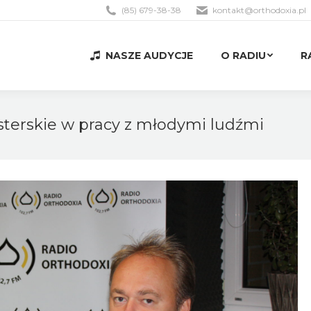
(85) 679-38-38
kontakt@orthodoxia.pl
NASZE AUDYCJE
O RADIU
R
NASZE AUDYCJE
O RADIU
R
terskie w pracy z młodymi ludźmi