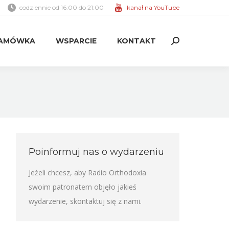
codziennie od 16:00 do 21:00
kanał na YouTube
AMÓWKA
WSPARCIE
KONTAKT
Search:
AMÓWKA
WSPARCIE
KONTAKT
Search:
Poinformuj nas o wydarzeniu
Jeżeli chcesz, aby Radio Orthodoxia
swoim patronatem objęło jakieś
wydarzenie,
skontaktuj się z nami
.