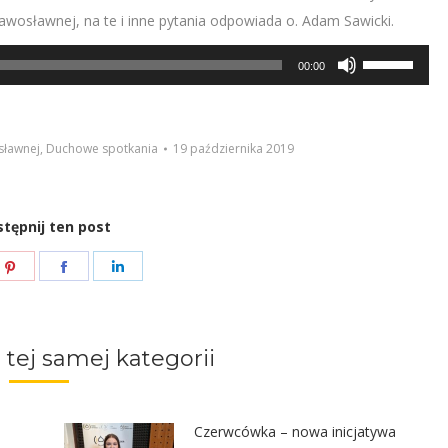
awosławnej, na te i inne pytania odpowiada o. Adam Sawicki.
Używaj
00:00
strzałek
do
góry/do
sławnej
,
Duchowe spotkania
19 października 2019
dołu
aby
tępnij ten post
zwiększyć
lub
e
Share
Share
Share
zmniejszyć
on
on
on
głośność.
ter
Pinterest
Facebook
LinkedIn
 tej samej kategorii
Czerwcówka – nowa inicjatywa