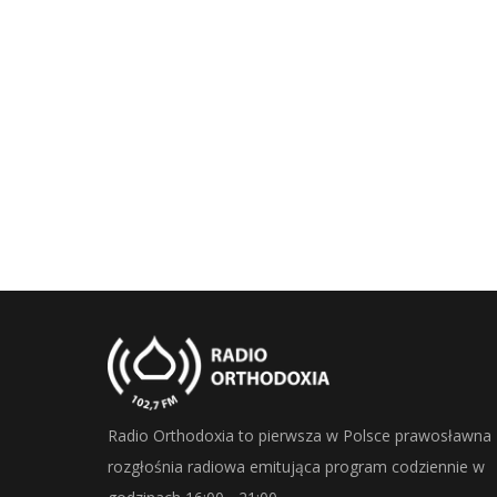
Radio Orthodoxia to pierwsza w Polsce prawosławna
rozgłośnia radiowa emitująca program codziennie w