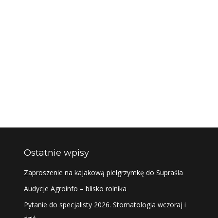
Ostatnie wpisy
Zaproszenie na kajakową pielgrzymkę do Supraśla
Audycje Agroinfo – blisko rolnika
Pytanie do specjalisty 2026. Stomatologia wczoraj i