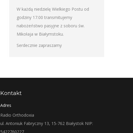
W każdą niedzielę Wielkiego Postu od
godziny 17.00 transmitujemy
nabożeństwo pasyjne z soboru św.
Mikołaja w Białymstoku.
Serdecznie zapraszamy
Kontakt
Adres
Radio Orthodoxia
ul. Antoniuk Fabryczny 13, 15-762 Białystok NIP:
5422760227