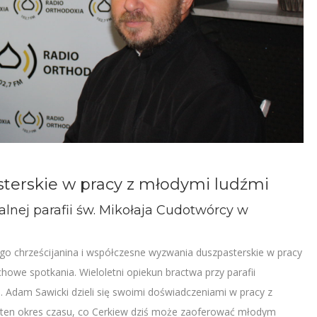
terskie w pracy z młodymi ludźmi
alnej parafii św. Mikołaja Cudotwórcy w
o chrześcijanina i współczesne wyzwania duszpasterskie w pracy
chowe spotkania. Wieloletni opiekun bractwa przy parafii
. Adam Sawicki dzieli się swoimi doświadczeniami w pracy z
ez ten okres czasu, co Cerkiew dziś może zaoferować młodym