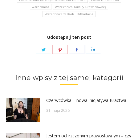
wszechnica
Wszechnica Kultury Prawosławnej
Wszechnica w Radiu Orthodoxia
Udostępnij ten post
Share
Share
Share
Share
on
on
on
on
Twitter
Pinterest
Facebook
LinkedIn
Inne wpisy z tej samej kategorii
Czerwcówka – nowa inicjatywa Bractwa
31 maja 2026
Jestem ochrzczonym prawosławnym – czy