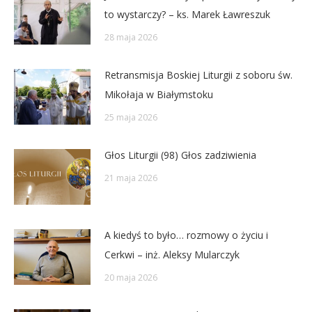
to wystarczy? – ks. Marek Ławreszuk
28 maja 2026
Retransmisja Boskiej Liturgii z soboru św.
Mikołaja w Białymstoku
25 maja 2026
Głos Liturgii (98) Głos zadziwienia
21 maja 2026
A kiedyś to było… rozmowy o życiu i
Cerkwi – inż. Aleksy Mularczyk
20 maja 2026