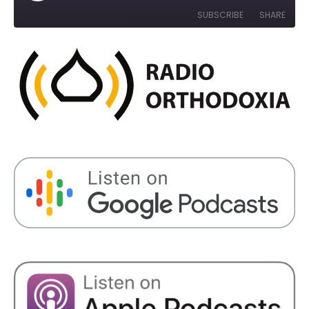
Episode
10
Forward
SUBSCRIBE
SHARE
Seconds
30
seconds
SHARE
RSS FEED
LINK
EMBED