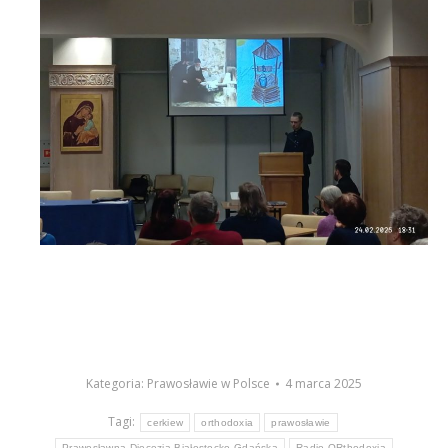
Kategoria:
Prawosławie w Polsce
4 marca 2025
Tagi:
cerkiew
orthodoxia
prawosławie
Prawosławna Diecezja Białostocko Gdańska
Radio ORthodoxia