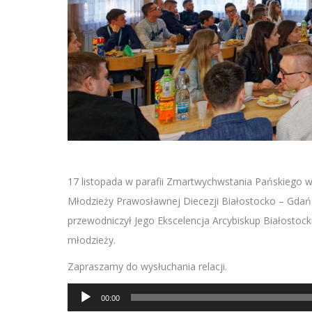
17 listopada w parafii Zmartwychwstania Pańskiego 
Młodzieży Prawosławnej Diecezji
Białostocko
– Gdańs
przewodniczył Jego Ekscelencja Arcybiskup Białostocki 
młodzieży.
Zapraszamy do wysłuchania relacji.
Odtwarzacz
00:00
plików