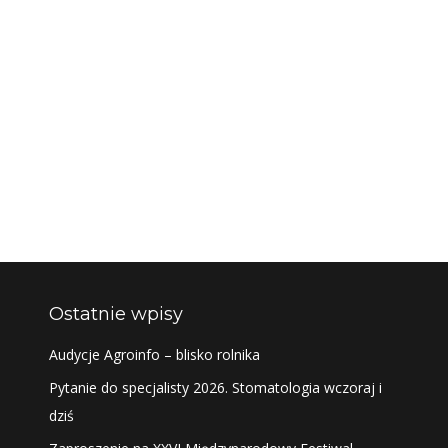
Ostatnie wpisy
Audycje Agroinfo – blisko rolnika
Pytanie do specjalisty 2026. Stomatologia wczoraj i
dziś