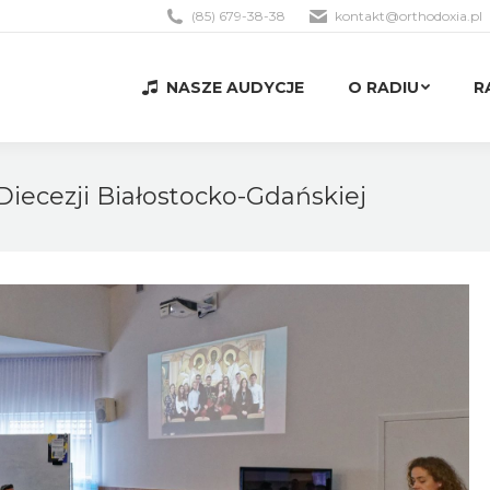
(85) 679-38-38
kontakt@orthodoxia.pl
NASZE AUDYCJE
O RADIU
R
NASZE AUDYCJE
O RADIU
R
ecezji Białostocko-Gdańskiej