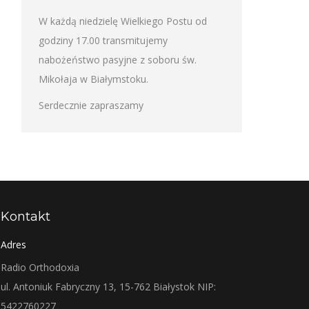
W każdą niedzielę Wielkiego Postu od
godziny 17.00 transmitujemy
nabożeństwo pasyjne z soboru św.
Mikołaja w Białymstoku.
Serdecznie zapraszamy
Kontakt
Adres
Radio Orthodoxia
ul. Antoniuk Fabryczny 13, 15-762 Białystok NIP:
5422760227