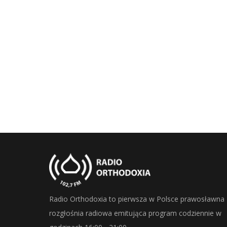
Radio Orthodoxia to pierwsza w Polsce prawosławna
rozgłośnia radiowa emitująca program codziennie w