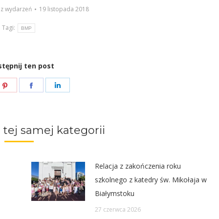
 z wydarzeń
19 listopada 2018
Tagi:
BMP
tępnij ten post
e
Share
Share
Share
on
on
on
ter
Pinterest
Facebook
LinkedIn
 tej samej kategorii
Relacja z zakończenia roku
szkolnego z katedry św. Mikołaja w
Białymstoku
27 czerwca 2026