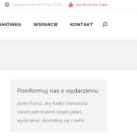
codziennie od 16:00 do 21:00
kanał na YouTube
AMÓWKA
WSPARCIE
KONTAKT
Search:
AMÓWKA
WSPARCIE
KONTAKT
Search:
Poinformuj nas o wydarzeniu
Jeżeli chcesz, aby Radio Orthodoxia
swoim patronatem objęło jakieś
wydarzenie,
skontaktuj się z nami
.