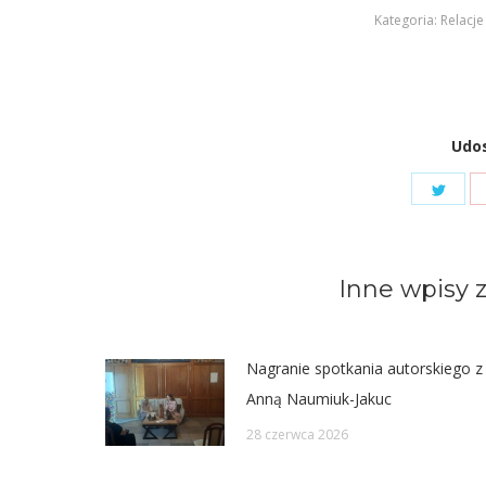
Kategoria:
Relacje
Udos
Shar
on
Twit
Inne wpisy z
Nagranie spotkania autorskiego z
Anną Naumiuk-Jakuc
28 czerwca 2026