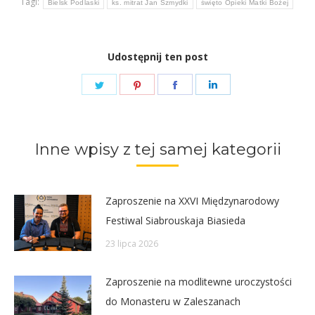
Tagi:
Bielsk Podlaski
ks. mitrat Jan Szmydki
święto Opieki Matki Bożej
Udostępnij ten post
Share
Share
Share
Share
on
on
on
on
Twitter
Pinterest
Facebook
LinkedIn
Inne wpisy z tej samej kategorii
Zaproszenie na XXVI Międzynarodowy
Festiwal Siabrouskaja Biasieda
23 lipca 2026
Zaproszenie na modlitewne uroczystości
do Monasteru w Zaleszanach