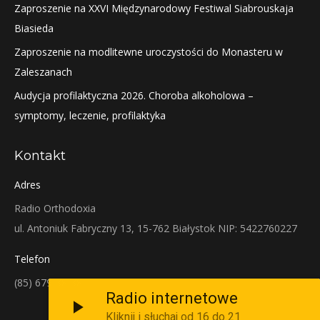
Zaproszenie na XXVI Międzynarodowy Festiwal Siabrouskaja
Biasieda
Zaproszenie na modlitewne uroczystości do Monasteru w
Zaleszanach
Audycja profilaktyczna 2026. Choroba alkoholowa –
symptomy, leczenie, profilaktyka
Kontakt
Adres
Radio Orthodoxia
ul. Antoniuk Fabryczny 13, 15-762 Białystok NIP: 5422760227
Telefon
(85) 679-38-38
Radio internetowe
Kliknij i słuchaj od 16 do 21