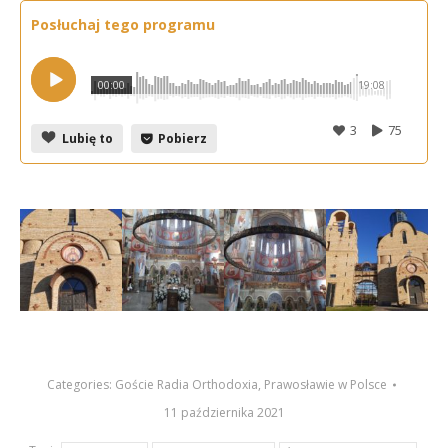
Posłuchaj tego programu
00:00
19:08
3
75
Lubię to
Pobierz
Categories:
Goście Radia Orthodoxia
,
Prawosławie w Polsce
11 października 2021