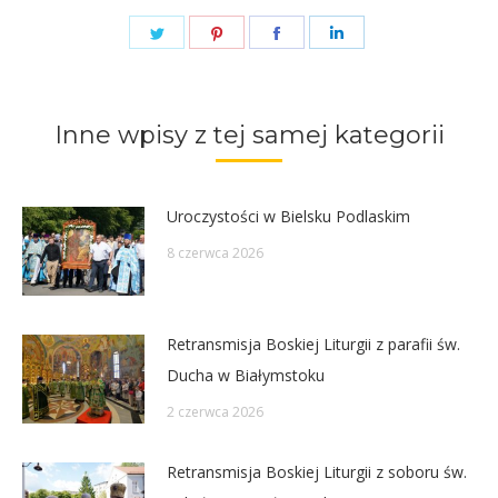
Share
Share
Share
Share
on
on
on
on
Twitter
Pinterest
Facebook
LinkedIn
Inne wpisy z tej samej kategorii
Uroczystości w Bielsku Podlaskim
8 czerwca 2026
Retransmisja Boskiej Liturgii z parafii św.
Ducha w Białymstoku
2 czerwca 2026
Retransmisja Boskiej Liturgii z soboru św.