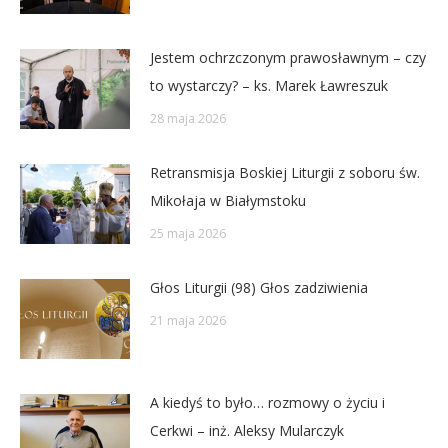
Jestem ochrzczonym prawosławnym – czy
to wystarczy? – ks. Marek Ławreszuk
28 maja 2026
Retransmisja Boskiej Liturgii z soboru św.
Mikołaja w Białymstoku
25 maja 2026
Głos Liturgii (98) Głos zadziwienia
21 maja 2026
A kiedyś to było… rozmowy o życiu i
Cerkwi – inż. Aleksy Mularczyk