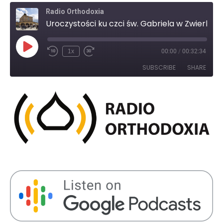
Radio Orthodoxia
Uroczystości ku czci św. Gabriela w Zwierkach
Play
1x
00:00
/
00:32:34
Rewind
Fast
Episode
10
Forward
SUBSCRIBE
SHARE
Seconds
30
seconds
SHARE
RSS FEED
LINK
EMBED