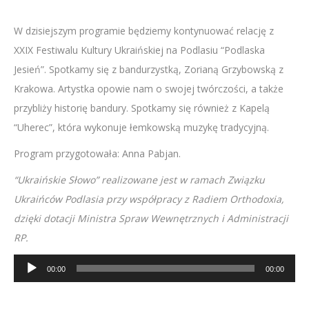
W dzisiejszym programie będziemy kontynuować relację z
XXIX Festiwalu Kultury Ukraińskiej na Podlasiu “Podlaska
Jesień”. Spotkamy się z bandurzystką, Zorianą Grzybowską z
Krakowa. Artystka opowie nam o swojej twórczości, a także
przybliży historię bandury. Spotkamy się również z Kapelą
“Uherec”, która wykonuje łemkowską muzykę tradycyjną.
Program przygotowała: Anna Pabjan.
“Ukraińskie Słowo” realizowane jest w ramach Związku
Ukraińców Podlasia przy współpracy z Radiem Orthodoxia,
dzięki dotacji Ministra Spraw Wewnętrznych i Administracji
RP.
Odtwarzacz
00:00
00:00
plików
dźwiękowych