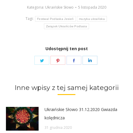
Kategoria:
Ukraińskie Słowo
5 listopada 2020
Tagi:
Festiwal Podlaska Jesień
muzyka ukraińska
Związek Ukraińców Podlasia
Udostępnij ten post
Share
Share
Share
Share
on
on
on
on
Twitter
Pinterest
Facebook
LinkedIn
Inne wpisy z tej samej kategorii
Ukraińskie Słowo 31.12.2020 Gwiazda
kolędnicza
31 grudnia 2020