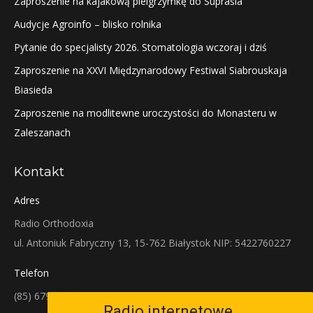
Zaproszenie na kajakową pielgrzymkę do Supraśla
Audycje Agroinfo – blisko rolnika
Pytanie do specjalisty 2026. Stomatologia wczoraj i dziś
Zaproszenie na XXVI Międzynarodowy Festiwal Siabrouskaja
Biasieda
Zaproszenie na modlitewne uroczystości do Monasteru w
Zaleszanach
Kontakt
Adres
Radio Orthodoxia
ul. Antoniuk Fabryczny 13, 15-762 Białystok NIP: 5422760227
Telefon
(85) 679-38-38
Radio internetowe