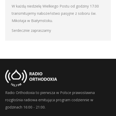
W każdą niedzielę Wielkiego Postu od godziny 17.00
transmitujemy nabożeństwo pasyjne z soboru św.
Mikołaja w Białymstoku.
Serdecznie zapraszamy
Radio Orthodoxia to pierwsza w Polsce prawosławna
rozgłośnia radiowa emitująca program codziennie w
godzinach 16:00 - 21:00.