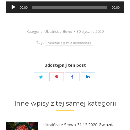
Odtwarzacz
00:00
00:00
plików
dźwiękowych
Kategoria:
Ukraińskie Słowo
30 stycznia 2020
Tagi:
nauczanie języka ukraińskiego
Udostępnij ten post
Share
Share
Share
Share
on
on
on
on
Twitter
Pinterest
Facebook
LinkedIn
Inne wpisy z tej samej kategorii
Ukraińskie Słowo 31.12.2020 Gwiazda