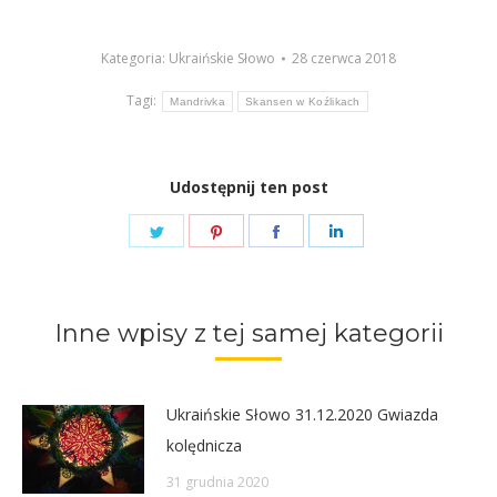
dźwiękowych
Kategoria:
Ukraińskie Słowo
28 czerwca 2018
Tagi:
Mandrivka
Skansen w Koźlikach
Udostępnij ten post
Share
Share
Share
Share
on
on
on
on
Twitter
Pinterest
Facebook
LinkedIn
Inne wpisy z tej samej kategorii
Ukraińskie Słowo 31.12.2020 Gwiazda
kolędnicza
31 grudnia 2020