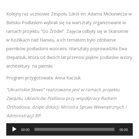
Kolejny raz uczniowie Zespołu Szkół im. Adama Mickiewicza w
Bielsku Podlaskim wybrali się na warsztaty organizowane w
ramach projektu “Do Źródeł”. Zajęcia odbyły się w Skansenie
w Koźlikach nad Narwią, a ich tematem było zdobienie
pierników podlaskimi wzorami. Warsztaty poprowadziła Ewa
Stepaniuk, która od dwóch lat przenosi piękne podlaskie wzory
architektury na pierniki.
Program przygotowała: Anna Kaczuk.
“Ukraińskie Słowo” realizowane jest w ramach projektu
Związku Ukraińców Podlasia przy współpracy Radiem
Orthodoxia, dzięki dotacji Ministra Spraw Wewnętrznych i
Administracji RP.
Odtwarzacz
00:00
00:00
plików