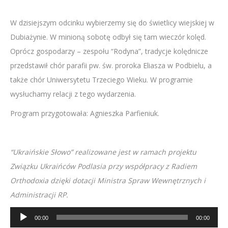
W dzisiejszym odcinku wybierzemy się do świetlicy wiejskiej w
Dubiażynie. W minioną sobotę odbył się tam wieczór kolęd.
Oprócz gospodarzy – zespołu “Rodyna”, tradycje kolędnicze
przedstawił chór parafii pw. św. proroka Eliasza w Podbielu, a
także chór Uniwersytetu Trzeciego Wieku. W programie
wysłuchamy relacji z tego wydarzenia.
Program przygotowała: Agnieszka Parfieniuk.
“Ukraińskie Słowo” realizowane jest w ramach projektu
Związku Ukraińców Podlasia przy współpracy z Radiem
Orthodoxia dzięki dotacji Ministra Spraw Wewnętrznych i
Administracji RP.
Odtwarzacz
00:00
00:00
plików