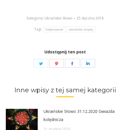
dźwiękowych
Kategoria:
Ukraińskie Słowo
25 stycznia 2018
Tagi:
kolędowanie
ukraińskie kolędy
Udostępnij ten post
Share
Share
Share
Share
on
on
on
on
Twitter
Pinterest
Facebook
LinkedIn
Inne wpisy z tej samej kategorii
Ukraińskie Słowo 31.12.2020 Gwiazda
kolędnicza
31 grudnia 2020