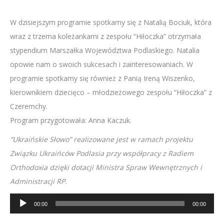
W dzisiejszym programie spotkamy się z Natalią Bociuk, która
wraz z trzema koleżankami z zespołu “Hiłoczka” otrzymała
stypendium Marszałka Województwa Podlaskiego. Natalia
opowie nam o swoich sukcesach i zainteresowaniach. W
programie spotkamy się również z Panią Ireną Wiszenko,
kierownikiem dziecięco – młodzieżowego zespołu “Hiłoczka” z
Czeremchy.
Program przygotowała: Anna Kaczuk.
“Ukraińskie Słowo” realizowane jest w ramach projektu
Związku Ukraińców Podlasia przy współpracy z Radiem
Orthodoxia dzięki dotacji Ministra Spraw Wewnętrznych i
Administracji RP.
Odtwarzacz
00:00
00:00
plików