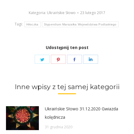
dźwiękowych
Kategoria:
Ukraińskie Słowo
23 lutego 2017
Tagi:
Hiłoczka
Stypendium Marszałka Województwa Podlaskiego
Udostępnij ten post
Share
Share
Share
Share
on
on
on
on
Twitter
Pinterest
Facebook
LinkedIn
Inne wpisy z tej samej kategorii
Ukraińskie Słowo 31.12.2020 Gwiazda
kolędnicza
31 grudnia 2020