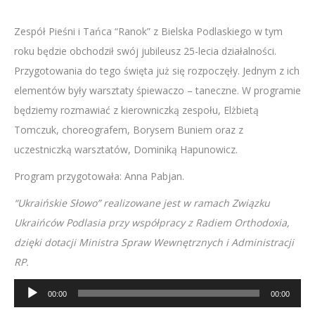
Zespół Pieśni i Tańca “Ranok” z Bielska Podlaskiego w tym
roku będzie obchodził swój jubileusz 25-lecia działalności.
Przygotowania do tego święta już się rozpoczęły. Jednym z ich
elementów były warsztaty śpiewaczo – taneczne. W programie
będziemy rozmawiać z kierowniczką zespołu, Elżbietą
Tomczuk, choreografem, Borysem Buniem oraz z
uczestniczką warsztatów, Dominiką Hapunowicz.
Program przygotowała: Anna Pabjan.
“Ukraińskie Słowo” realizowane jest w ramach Związku
Ukraińców Podlasia przy współpracy z Radiem Orthodoxia,
dzięki dotacji Ministra Spraw Wewnętrznych i Administracji
RP.
Odtwarzacz
00:00
00:00
plików