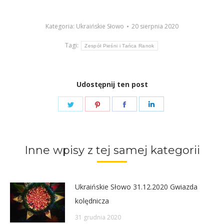
dźwiękowych
Kategoria:
Ukraińskie Słowo
20 sierpnia 2020
Tagi:
Zespół Pieśni i Tańca Ranok
Udostępnij ten post
Share
Share
Share
Share
on
on
on
on
Twitter
Pinterest
Facebook
LinkedIn
Inne wpisy z tej samej kategorii
Ukraińskie Słowo 31.12.2020 Gwiazda
kolędnicza
31 grudnia 2020