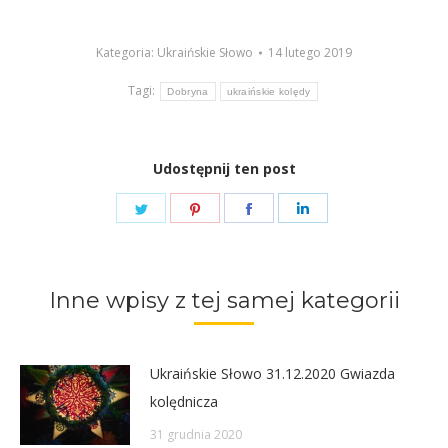
dźwiękowych
Kategoria:
Ukraińskie Słowo
14 lutego 2019
Tagi:
Dobryna
ukraińskie kolędy
Udostępnij ten post
Share
Share
Share
Share
on
on
on
on
Twitter
Pinterest
Facebook
LinkedIn
Inne wpisy z tej samej kategorii
Ukraińskie Słowo 31.12.2020 Gwiazda
kolędnicza
31 grudnia 2020