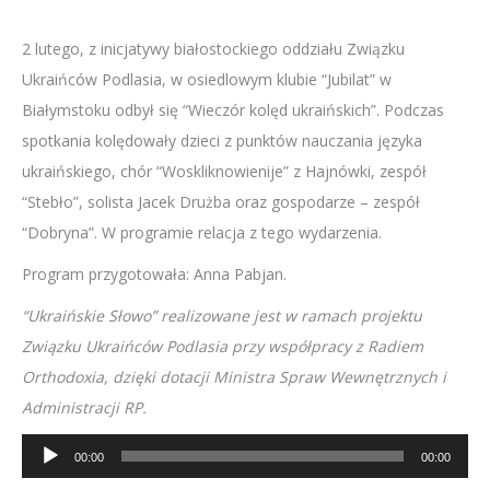
2 lutego, z inicjatywy białostockiego oddziału Związku
Ukraińców Podlasia, w osiedlowym klubie “Jubilat” w
Białymstoku odbył się “Wieczór kolęd ukraińskich”. Podczas
spotkania kolędowały dzieci z punktów nauczania języka
ukraińskiego, chór “Woskliknowienije” z Hajnówki, zespół
“Stebło”, solista Jacek Drużba oraz gospodarze – zespół
“Dobryna”. W programie relacja z tego wydarzenia.
Program przygotowała: Anna Pabjan.
“Ukraińskie Słowo” realizowane jest w ramach projektu
Związku Ukraińców Podlasia przy współpracy z Radiem
Orthodoxia, dzięki dotacji Ministra Spraw Wewnętrznych i
Administracji RP.
Odtwarzacz
00:00
00:00
plików