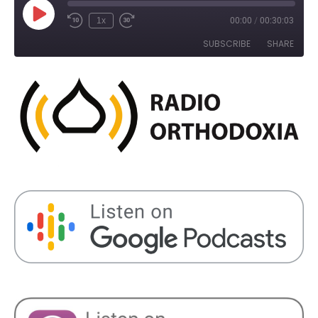
Play
1x
00:00
/
00:30:03
Rewind
Fast
Episode
10
Forward
SUBSCRIBE
SHARE
Seconds
30
seconds
SHARE
RSS FEED
LINK
EMBED