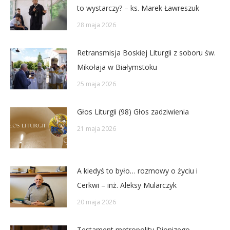
to wystarczy? – ks. Marek Ławreszuk
28 maja 2026
Retransmisja Boskiej Liturgii z soboru św.
Mikołaja w Białymstoku
25 maja 2026
Głos Liturgii (98) Głos zadziwienia
21 maja 2026
A kiedyś to było… rozmowy o życiu i
Cerkwi – inż. Aleksy Mularczyk
20 maja 2026
Testament metropolity Dionizego –