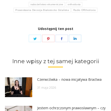
nabożeństwo ekumeniczne
orthodoxia
Prawosławna Diecezja Białostocko Gdańska
Radio ORthodoxia
Udostępnij ten post
Share
Share
Share
Share
on
on
on
on
Twitter
Pinterest
Facebook
LinkedIn
Inne wpisy z tej samej kategorii
Czerwcówka – nowa inicjatywa Bractwa
31 maja 2026
Jestem ochrzczonym prawosławnym – czy