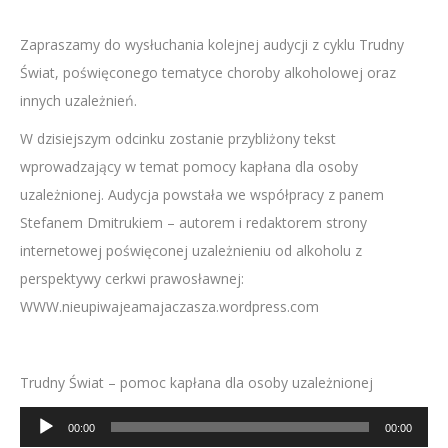
Zapraszamy do wysłuchania kolejnej audycji z cyklu Trudny
Świat, poświęconego tematyce choroby alkoholowej oraz
innych uzależnień.
W dzisiejszym odcinku zostanie przybliżony tekst
wprowadzający w temat pomocy kapłana dla osoby
uzależnionej. Audycja powstała we współpracy z panem
Stefanem Dmitrukiem – autorem i redaktorem strony
internetowej poświęconej uzależnieniu od alkoholu z
perspektywy cerkwi prawosławnej:
WWW.nieupiwajeamajaczasza.wordpress.com
Trudny Świat – pomoc kapłana dla osoby uzależnionej
Odtwarzacz
00:00
00:00
plików