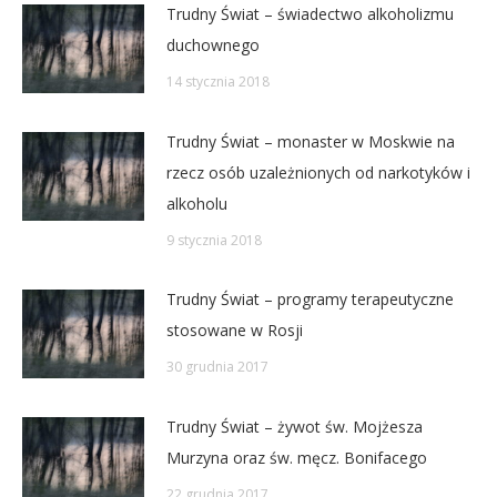
Trudny Świat – świadectwo alkoholizmu
duchownego
14 stycznia 2018
Trudny Świat – monaster w Moskwie na
rzecz osób uzależnionych od narkotyków i
alkoholu
9 stycznia 2018
Trudny Świat – programy terapeutyczne
stosowane w Rosji
30 grudnia 2017
Trudny Świat – żywot św. Mojżesza
Murzyna oraz św. męcz. Bonifacego
22 grudnia 2017