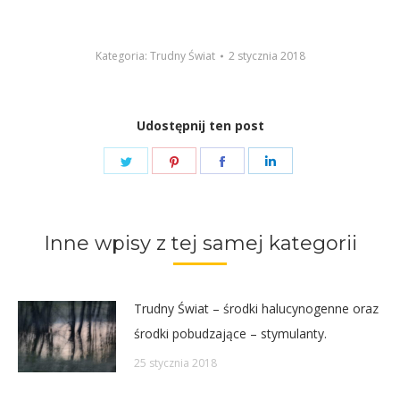
dźwiękowych
Kategoria:
Trudny Świat
2 stycznia 2018
Udostępnij ten post
Share
Share
Share
Share
on
on
on
on
Twitter
Pinterest
Facebook
LinkedIn
Inne wpisy z tej samej kategorii
Trudny Świat – środki halucynogenne oraz
środki pobudzające – stymulanty.
25 stycznia 2018