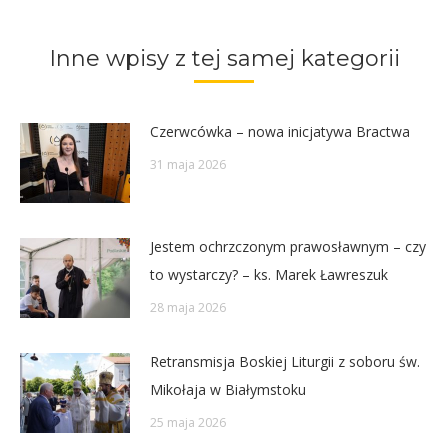
Twitter
Pinterest
Facebook
LinkedIn
Inne wpisy z tej samej kategorii
Czerwcówka – nowa inicjatywa Bractwa
31 maja 2026
Jestem ochrzczonym prawosławnym – czy
to wystarczy? – ks. Marek Ławreszuk
28 maja 2026
Retransmisja Boskiej Liturgii z soboru św.
Mikołaja w Białymstoku
25 maja 2026