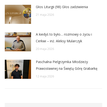
Głos Liturgii (98) Głos zadziwienia
21 maja 2026
A kiedyś to było… rozmowy o życiu i
Cerkwi – inż. Aleksy Mularczyk
20 maja 2026
Paschalna Pielgrzymka Młodzieży
Prawosławnej na Świętą Górę Grabarkę
12 maja 2026