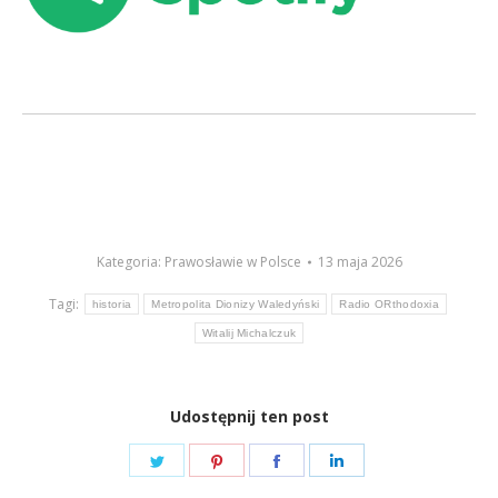
Kategoria:
Prawosławie w Polsce
13 maja 2026
Tagi:
historia
Metropolita Dionizy Waledyński
Radio ORthodoxia
Witalij Michalczuk
Udostępnij ten post
Share
Share
Share
Share
on
on
on
on