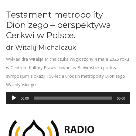
Testament metropolity
Dionizego – perspektywa
Cerkwi w Polsce.
dr Witalij Michalczuk
Wykład dra Witalija Michalczuka wygłoszony 4 maja 2026 roku
w Centrum Kultury Prawosławnej w Białymstoku podczas
sympozjum z okazji 150-lecia urodzin metropolity Dionizego
Waledyńskiego.
Odtwarzacz
00:00
00:00
plików
dźwiękowych