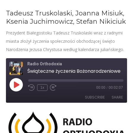
Tadeusz Truskolaski, Joanna Misiuk,
Ksenia Juchimowicz, Stefan Nikiciuk
Prezydent Białegostoku Tadeusz Truskolaski wraz z radnymi
miasta złożył życzenia społeczności obchodzącej święto
Narodzenia Jezusa Chrystusa według kalendarza juliańskiego.
Radio Orthodoxia
Świąteczne życzenia Bożonarodzeniowe
Play
1x
00:00
/
00:02:07
Rewind
Fast
Episode
10
Forward
SUBSCRIBE
SHARE
Seconds
30
seconds
SHARE
RSS FEED
LINK