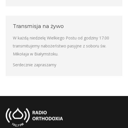
Transmisja na żywo
W każdą niedzielę Wielkiego Postu od godziny 17.00
transmitujemy nabożeństwo pasyjne z soboru św.
Mikołaja w Białymstoku.
Serdecznie zapraszamy