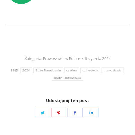
Kategoria:
Prawosławie w Polsce
6 stycznia 2024
Tagi:
2024
Boże Narodzenie
cerkiew
orthodoxia
prawosławie
Radio ORthodoxia
Udostępnij ten post
Share
Share
Share
Share
on
on
on
on
Twitter
Pinterest
Facebook
LinkedIn