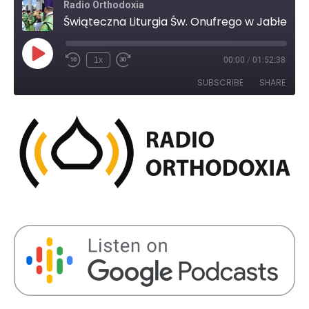
Radio Orthodoxia
Świąteczna Liturgia Św. Onufrego w Jabłecznej 2023
Play
1x
00:00
/
01:52:38
Rewind
Fast
Episode
10
Forward
SUBSCRIBE
SHARE
Seconds
30
seconds
SHARE
RSS FEED
LINK
EMBED