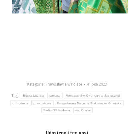
Kategoria:
Prawosławie w Polsce
4 lipca 2023
Tagi:
Boska Liturgia
cerkiew
Monaster Św. Onufrego w Jabłecznej
orthodoxia
prawosławie
Prawosławna Diecezja Białostocko Gdańska
Radio ORthodoxia
św. Onufry
Udostępnij ten post