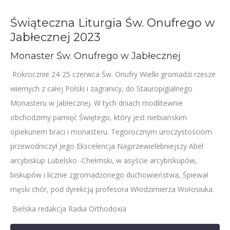
Świąteczna Liturgia Św. Onufrego w
Jabłecznej 2023
Monaster Św. Onufrego w Jabłecznej
Rokrocznie 24-25 czerwca Św. Onufry Wielki gromadzi rzesze
wiernych z całej Polski i zagranicy, do Stauropigialnego
Monasteru w Jabłecznej. W tych dniach modlitewnie
obchodzimy pamięć Świętego, który jest niebiańskim
opiekunem braci i monasteru. Tegorocznym uroczystościom
przewodniczył Jego Ekscelencja Najprzewielebniejszy Abel
arcybiskup Lubelsko -Chełmski, w asyście arcybiskupów,
biskupów i licznie zgromadzonego duchowieństwa, Śpiewał
męski chór, pod dyrekcją profesora Włodzimierza Wołosiuka.
Bielska redakcja Radia Orthodoxia