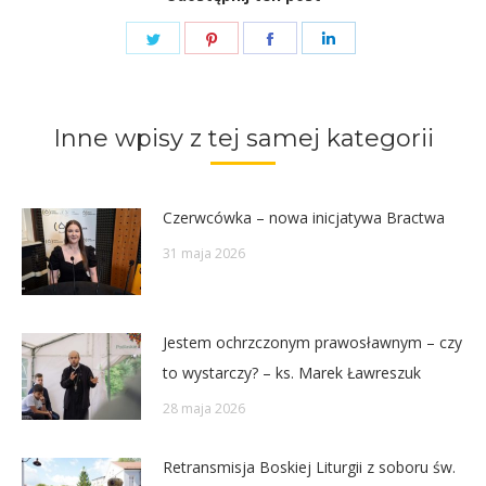
Share
Share
Share
Share
on
on
on
on
Twitter
Pinterest
Facebook
LinkedIn
Inne wpisy z tej samej kategorii
Czerwcówka – nowa inicjatywa Bractwa
31 maja 2026
Jestem ochrzczonym prawosławnym – czy
to wystarczy? – ks. Marek Ławreszuk
28 maja 2026
Retransmisja Boskiej Liturgii z soboru św.