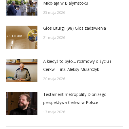
Mikołaja w Białymstoku
25 maja 2026
Głos Liturgii (98) Głos zadziwienia
21 maja 2026
A kiedyś to było… rozmowy o życiu i
Cerkwi – inż. Aleksy Mularczyk
20 maja 2026
Testament metropolity Dionizego –
perspektywa Cerkwi w Polsce
13 maja 2026