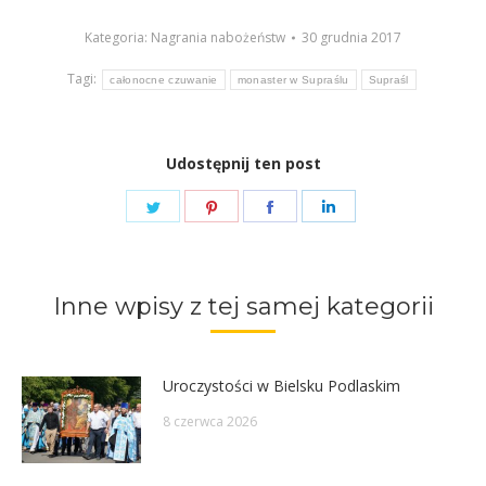
Kategoria:
Nagrania nabożeństw
30 grudnia 2017
Tagi:
całonocne czuwanie
monaster w Supraślu
Supraśl
Udostępnij ten post
Share
Share
Share
Share
on
on
on
on
Twitter
Pinterest
Facebook
LinkedIn
Inne wpisy z tej samej kategorii
Uroczystości w Bielsku Podlaskim
8 czerwca 2026