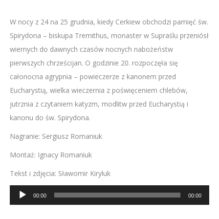
W nocy z 24 na 25 grudnia, kiedy Cerkiew obchodzi pamięć św.
Spirydona – biskupa Tremithus, monaster w Supraślu przeniósł
wiernych do dawnych czasów nocnych nabożeństw
pierwszych chrześcijan. O godzinie 20. rozpoczęła się
całonocna agrypnia – powieczerze z kanonem przed
Eucharystią, wielka wieczernia z poświęceniem chlebów,
jutrznia z czytaniem katyzm, modlitw przed Eucharystią i
kanonu do św. Spirydona.
Nagranie: Sergiusz Romaniuk
Montaż: Ignacy Romaniuk
Tekst i zdjęcia: Sławomir Kiryluk
Odtwarzacz
00:00
00:00
plików
dźwiękowych