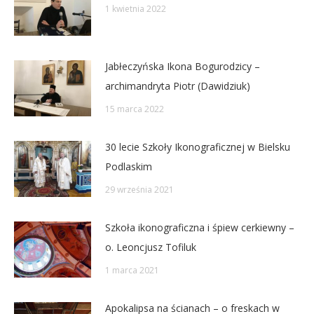
1 kwietnia 2022
Jabłeczyńska Ikona Bogurodzicy –
archimandryta Piotr (Dawidziuk)
15 marca 2022
30 lecie Szkoły Ikonograficznej w Bielsku
Podlaskim
29 września 2021
Szkoła ikonograficzna i śpiew cerkiewny –
o. Leoncjusz Tofiluk
1 marca 2021
Apokalipsa na ścianach – o freskach w