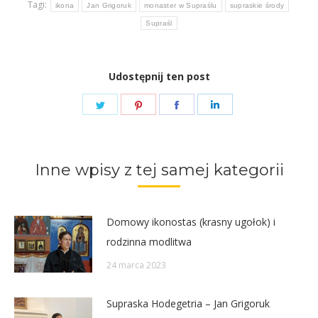
Tagi:
ikona
Jan Grigoruk
monaster w Supraślu
supraskie środy
Supraśl
Udostępnij ten post
Share
Share
Share
Share
on
on
on
on
Twitter
Pinterest
Facebook
LinkedIn
Inne wpisy z tej samej kategorii
Domowy ikonostas (krasny ugołok) i
rodzinna modlitwa
24 marca 2023
Supraska Hodegetria – Jan Grigoruk