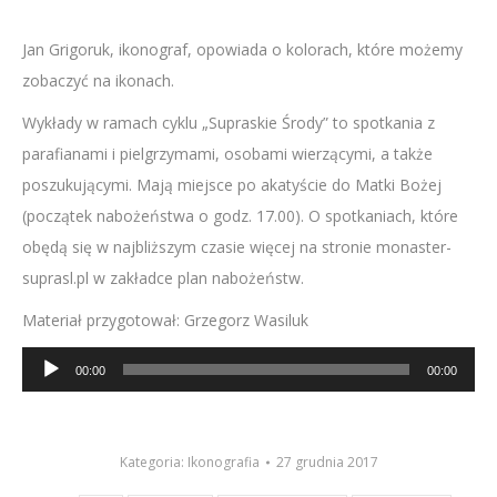
Jan Grigoruk, ikonograf, opowiada o kolorach, które możemy
zobaczyć na ikonach.
Wykłady w ramach cyklu „Supraskie Środy” to spotkania z
parafianami i pielgrzymami, osobami wierzącymi, a także
poszukującymi. Mają miejsce po akatyście do Matki Bożej
(początek nabożeństwa o godz. 17.00). O spotkaniach, które
obędą się w najbliższym czasie więcej na stronie monaster-
suprasl.pl w zakładce plan nabożeństw.
Materiał przygotował: Grzegorz Wasiluk
Odtwarzacz
00:00
00:00
plików
dźwiękowych
Kategoria:
Ikonografia
27 grudnia 2017