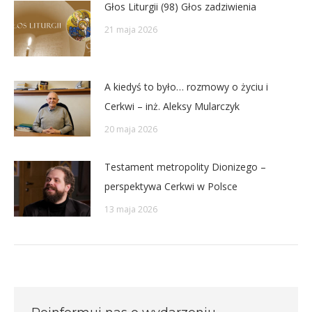
Głos Liturgii (98) Głos zadziwienia
21 maja 2026
A kiedyś to było… rozmowy o życiu i
Cerkwi – inż. Aleksy Mularczyk
20 maja 2026
Testament metropolity Dionizego –
perspektywa Cerkwi w Polsce
13 maja 2026