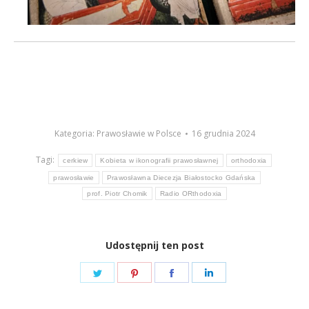
Kategoria:
Prawosławie w Polsce
16 grudnia 2024
Tagi:
cerkiew
Kobieta w ikonografii prawosławnej
orthodoxia
prawosławie
Prawosławna Diecezja Białostocko Gdańska
prof. Piotr Chomik
Radio ORthodoxia
Udostępnij ten post
Share
Share
Share
Share
on
on
on
on