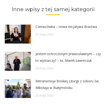
Twitter
Pinterest
Facebook
LinkedIn
Inne wpisy z tej samej kategorii
Czerwcówka – nowa inicjatywa Bractwa
31 maja 2026
Jestem ochrzczonym prawosławnym – czy
to wystarczy? – ks. Marek Ławreszuk
28 maja 2026
Retransmisja Boskiej Liturgii z soboru św.
Mikołaja w Białymstoku
25 maja 2026