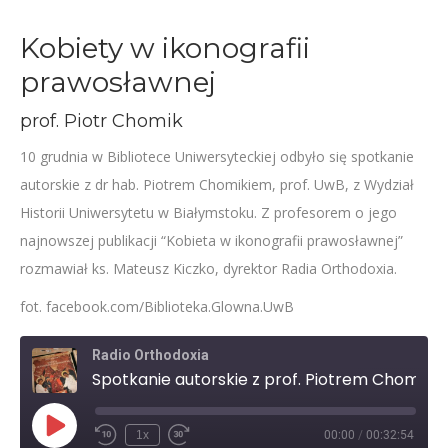
Kobiety w ikonografii
prawosławnej
prof. Piotr Chomik
10 grudnia w Bibliotece Uniwersyteckiej odbyło się spotkanie
autorskie z dr hab. Piotrem Chomikiem, prof. UwB, z Wydział
Historii Uniwersytetu w Białymstoku. Z profesorem o jego
najnowszej publikacji “Kobieta w ikonografii prawosławnej”
rozmawiał ks. Mateusz Kiczko, dyrektor Radia Orthodoxia.
fot. facebook.com/Biblioteka.Glowna.UwB
Radio Orthodoxia
Spotkanie autorskie z prof. Piotrem Chomikiem – Kobieta w ikonografii prawosławnej
Play
1x
00:00
/
00:32:54
Rewind
Fast