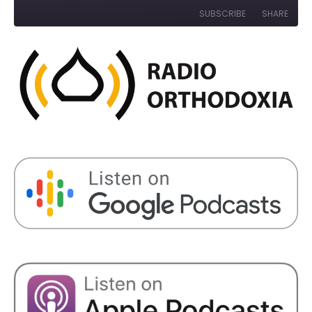
Episode
10
Forward
SUBSCRIBE
SHARE
Seconds
30
seconds
SHARE
RSS FEED
LINK
EMBED