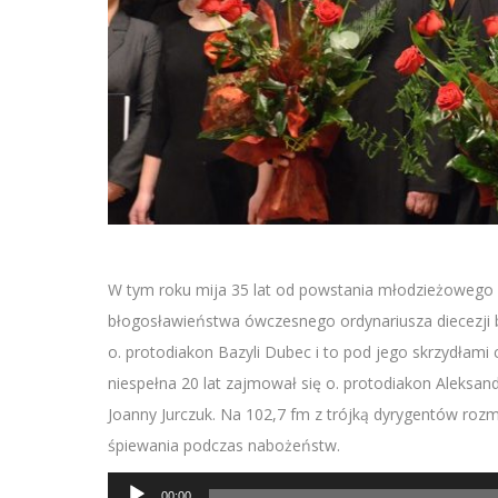
W tym roku mija 35 lat od powstania młodzieżowego 
błogosławieństwa ówczesnego ordynariusza diecezji 
o. protodiakon Bazyli Dubec i to pod jego skrzydłami
niespełna 20 lat zajmował się o. protodiakon Aleksan
Joanny Jurczuk. Na 102,7 fm z trójką dyrygentów rozm
śpiewania podczas nabożeństw.
Odtwarzacz
00:00