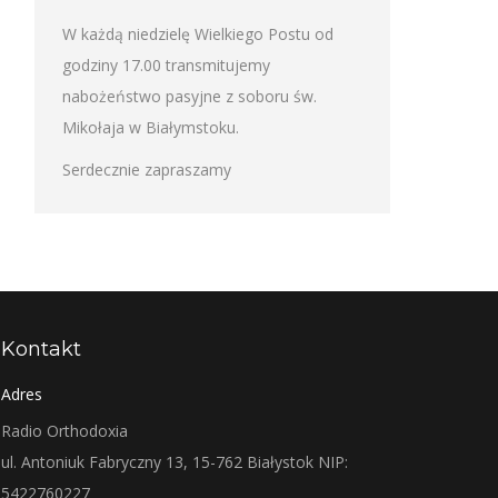
W każdą niedzielę Wielkiego Postu od
godziny 17.00 transmitujemy
nabożeństwo pasyjne z soboru św.
Mikołaja w Białymstoku.
Serdecznie zapraszamy
Kontakt
Adres
Radio Orthodoxia
ul. Antoniuk Fabryczny 13, 15-762 Białystok NIP:
5422760227