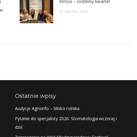
u
Ermos – rodzinny kwartet
 w
21 stycznia 2023
Ostatnie wpisy
Audycje Agroinfo – blisko rolnika
Pytanie do specjalisty 2026. Stomatologia wczoraj i
dziś