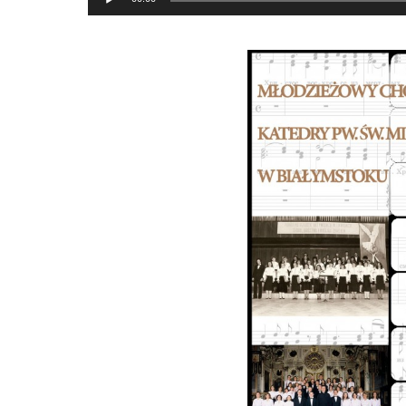
plików
dźwiękowych