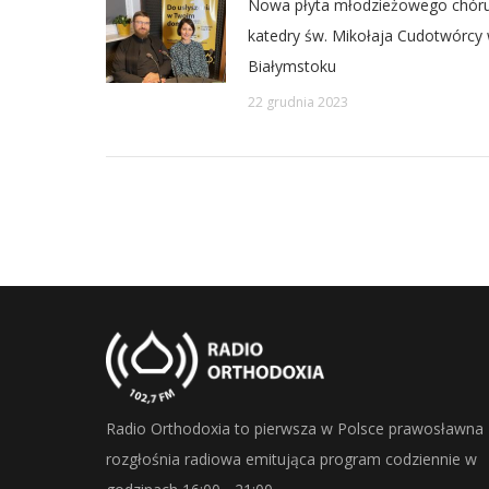
Nowa płyta młodzieżowego chór
katedry św. Mikołaja Cudotwórcy
Białymstoku
22 grudnia 2023
Radio Orthodoxia to pierwsza w Polsce prawosławna
rozgłośnia radiowa emitująca program codziennie w