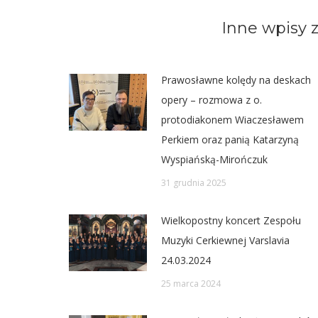
Twit
Inne wpisy z
Prawosławne kolędy na deskach
opery – rozmowa z o.
protodiakonem Wiaczesławem
Perkiem oraz panią Katarzyną
Wyspiańską-Mirończuk
31 grudnia 2025
Wielkopostny koncert Zespołu
Muzyki Cerkiewnej Varslavia
24.03.2024
25 marca 2024