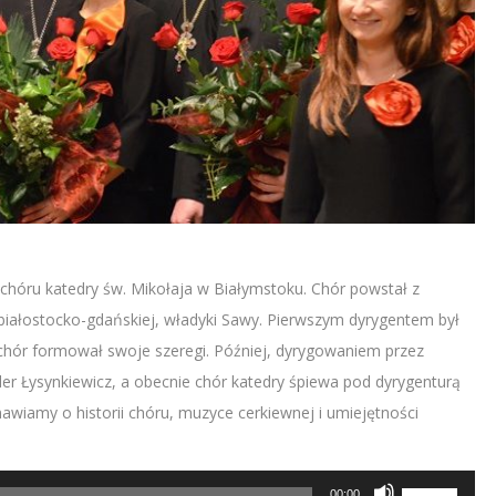
chóru katedry św. Mikołaja w Białymstoku. Chór powstał z
białostocko-gdańskiej, władyki Sawy. Pierwszym dyrygentem był
 chór formował swoje szeregi. Później, dyrygowaniem przez
der Łysynkiewicz, a obecnie chór katedry śpiewa pod dyrygenturą
awiamy o historii chóru, muzyce cerkiewnej i umiejętności
Używaj
00:00