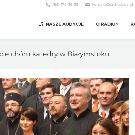
(85) 679-38-38
kontakt@orthodoxia.pl
NASZE AUDYCJE
O RADIU
R
NASZE AUDYCJE
O RADIU
R
ecie chóru katedry w Białymstoku