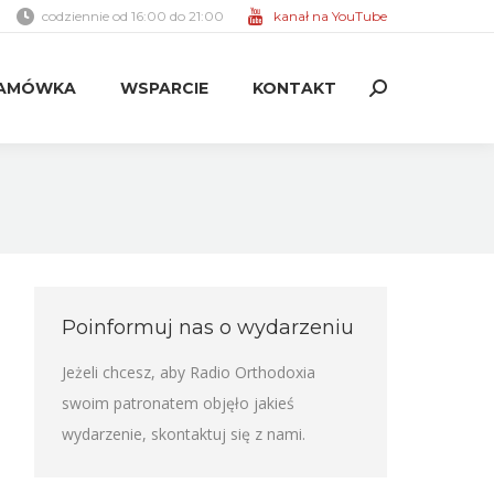
codziennie od 16:00 do 21:00
kanał na YouTube
AMÓWKA
WSPARCIE
KONTAKT
Search:
AMÓWKA
WSPARCIE
KONTAKT
Search:
Poinformuj nas o wydarzeniu
Jeżeli chcesz, aby Radio Orthodoxia
swoim patronatem objęło jakieś
wydarzenie,
skontaktuj się z nami
.