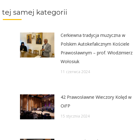
ter
Pinterest
Facebook
LinkedIn
 tej samej kategorii
Cerkiewna tradycja muzyczna w
Polskim Autokefalicznym Kościele
Prawosławnym – prof. Włodzimierz
Wołosiuk
11 czerwca 2024
42 Prawosławne Wieczory Kolęd w
OiFP
15 stycznia 2024