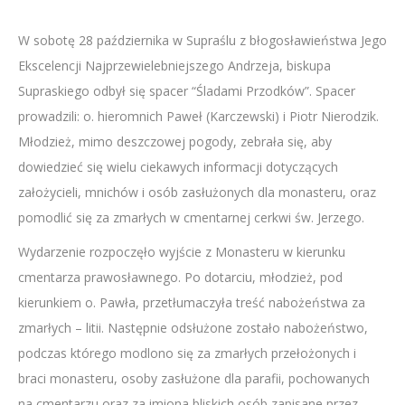
W sobotę 28 października w Supraślu z błogosławieństwa Jego
Ekscelencji Najprzewielebniejszego Andrzeja, biskupa
Supraskiego odbył się spacer “Śladami Przodków”. Spacer
prowadzili: o. hieromnich Paweł (Karczewski) i Piotr Nierodzik.
Młodzież, mimo deszczowej pogody, zebrała się, aby
dowiedzieć się wielu ciekawych informacji dotyczących
założycieli, mnichów i osób zasłużonych dla monasteru, oraz
pomodlić się za zmarłych w cmentarnej cerkwi św. Jerzego.
Wydarzenie rozpoczęło wyjście z Monasteru w kierunku
cmentarza prawosławnego. Po dotarciu, młodzież, pod
kierunkiem o. Pawła, przetłumaczyła treść nabożeństwa za
zmarłych – litii. Następnie odsłużone zostało nabożeństwo,
podczas którego modlono się za zmarłych przełożonych i
braci monasteru, osoby zasłużone dla parafii, pochowanych
na cmentarzu oraz za imiona bliskich osób zapisane przez