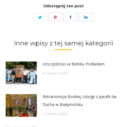
Udostępnij ten post
Share
Share
Share
Share
on
on
on
on
Twitter
Pinterest
Facebook
LinkedIn
Inne wpisy z tej samej kategorii
Uroczystości w Bielsku Podlaskim
8 czerwca 2026
Retransmisja Boskiej Liturgii z parafii św.
Ducha w Białymstoku
2 czerwca 2026