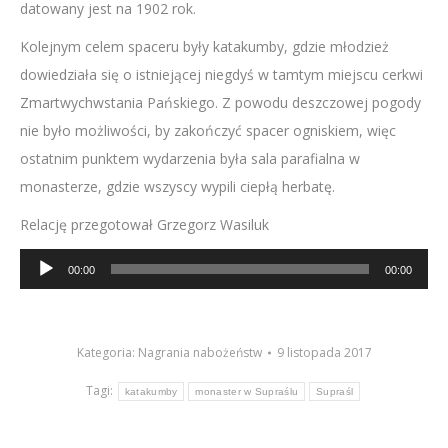
datowany jest na 1902 rok.
Kolejnym celem spaceru były katakumby, gdzie młodzież
dowiedziała się o istniejącej niegdyś w tamtym miejscu cerkwi
Zmartwychwstania Pańskiego. Z powodu deszczowej pogody
nie było możliwości, by zakończyć spacer ogniskiem, więc
ostatnim punktem wydarzenia była sala parafialna w
monasterze, gdzie wszyscy wypili ciepłą herbatę.
Relację przegotował Grzegorz Wasiluk
Odtwarzacz
00:00
00:00
plików
dźwiękowych
Kategoria:
Nagrania nabożeństw
9 listopada 2017
Tagi:
katakumby
monaster w Supraślu
Supraśl