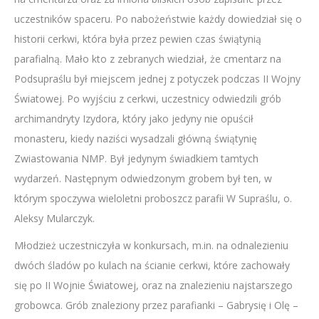
uczestników spaceru. Po nabożeństwie każdy dowiedział się o
historii cerkwi, która była przez pewien czas świątynią
parafialną. Mało kto z zebranych wiedział, że cmentarz na
Podsupraślu był miejscem jednej z potyczek podczas II Wojny
Światowej. Po wyjściu z cerkwi, uczestnicy odwiedzili grób
archimandryty Izydora, który jako jedyny nie opuścił
monasteru, kiedy naziści wysadzali główną świątynię
Zwiastowania NMP. Był jedynym świadkiem tamtych
wydarzeń. Następnym odwiedzonym grobem był ten, w
którym spoczywa wieloletni proboszcz parafii W Supraślu, o.
Aleksy Mularczyk.
Młodzież uczestniczyła w konkursach, m.in. na odnalezieniu
dwóch śladów po kulach na ścianie cerkwi, które zachowały
się po II Wojnie Światowej, oraz na znalezieniu najstarszego
grobowca. Grób znaleziony przez parafianki – Gabrysię i Olę –