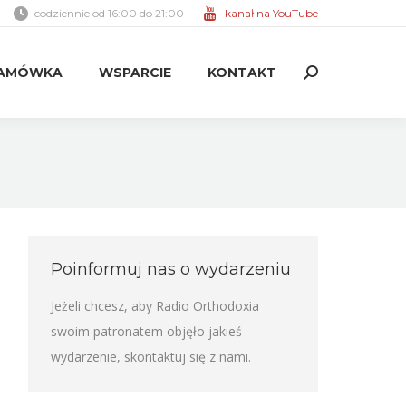
codziennie od 16:00 do 21:00
kanał na YouTube
AMÓWKA
WSPARCIE
KONTAKT
Search:
AMÓWKA
WSPARCIE
KONTAKT
Search:
Poinformuj nas o wydarzeniu
Jeżeli chcesz, aby Radio Orthodoxia
swoim patronatem objęło jakieś
wydarzenie,
skontaktuj się z nami
.