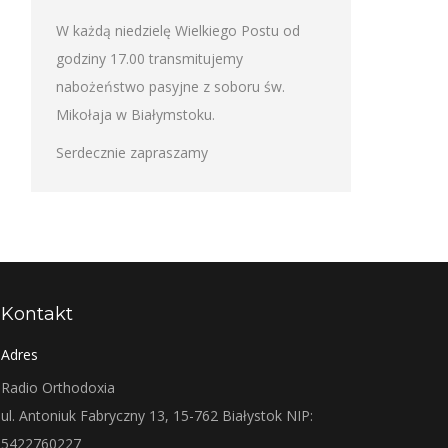
W każdą niedzielę Wielkiego Postu od
godziny 17.00 transmitujemy
nabożeństwo pasyjne z soboru św.
Mikołaja w Białymstoku.
Serdecznie zapraszamy
Kontakt
Adres
Radio Orthodoxia
ul. Antoniuk Fabryczny 13, 15-762 Białystok NIP:
5422760227