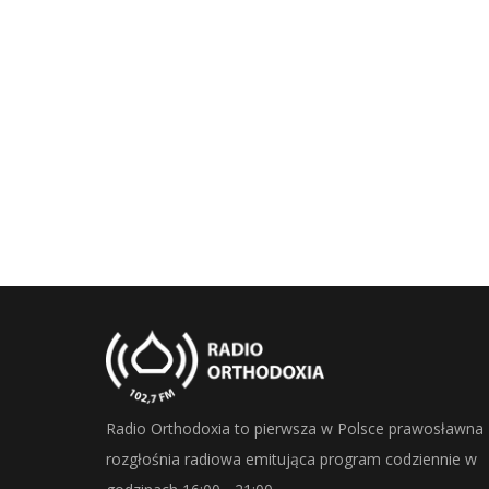
Radio Orthodoxia to pierwsza w Polsce prawosławna
rozgłośnia radiowa emitująca program codziennie w