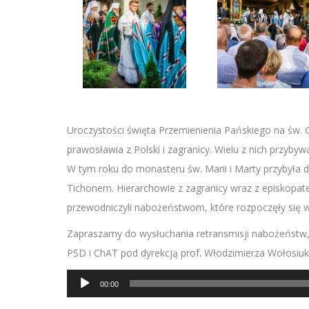
Uroczystości święta Przemienienia Pańskiego na św.
prawosławia z Polski i zagranicy. Wielu z nich przyby
W tym roku do monasteru św. Marii i Marty przybyła 
Tichonem. Hierarchowie z zagranicy wraz z episkopa
przewodniczyli nabożeństwom, które rozpoczęły się w
Zapraszamy do wysłuchania retransmisji nabożeństw, 
PSD i ChAT pod dyrekcją prof. Włodzimierza Wołosiu
Odtwarzacz
00:00
plików