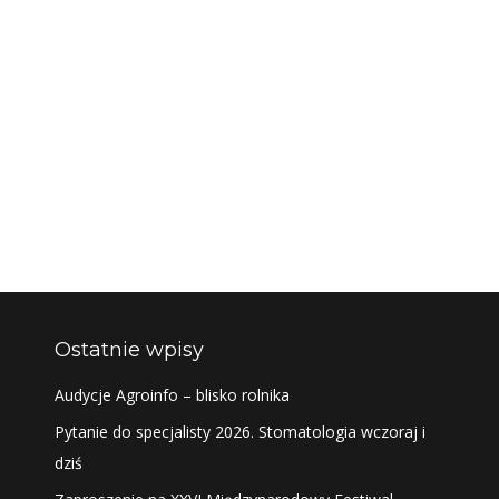
Ostatnie wpisy
Audycje Agroinfo – blisko rolnika
Pytanie do specjalisty 2026. Stomatologia wczoraj i
dziś