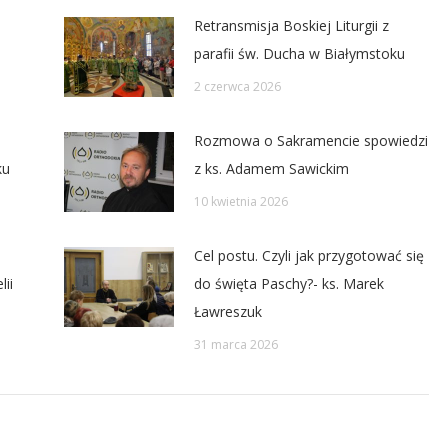
Retransmisja Boskiej Liturgii z
parafii św. Ducha w Białymstoku
2 czerwca 2026
Rozmowa o Sakramencie spowiedzi
ku
z ks. Adamem Sawickim
10 kwietnia 2026
Cel postu. Czyli jak przygotować się
ii
do święta Paschy?- ks. Marek
Ławreszuk
31 marca 2026