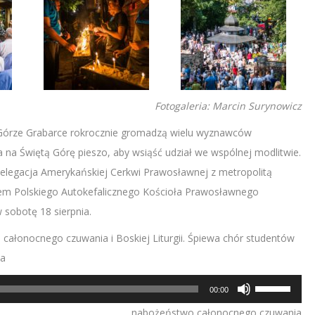
Fotogaleria: Marcin Surynowicz
 Górze Grabarce rokrocznie gromadzą wielu wyznawców
wa na Świętą Górę pieszo, aby wsiąść udział we wspólnej modlitwie.
delegacja Amerykańskiej Cerkwi Prawosławnej z metropolitą
tem Polskiego Autokefalicznego Kościoła Prawosławnego
 sobotę 18 sierpnia.
całonocnego czuwania i Boskiej Liturgii. Śpiewa chór studentów
ka
Używaj
00:00
strzałek
nabożeństwo całonocnego czuwania