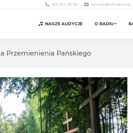
(85) 679-38-38
kontakt@orthodoxia.pl
NASZE AUDYCJE
O RADIU
R
NASZE AUDYCJE
O RADIU
R
ta Przemienienia Pańskiego