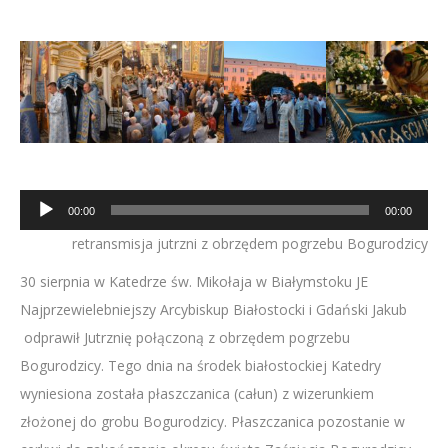
Odtwarzacz
00:00
00:00
plików
retransmisja jutrzni z obrzędem pogrzebu Bogurodzicy
dźwiękowych
30 sierpnia w Katedrze św. Mikołaja w Białymstoku JE
Najprzewielebniejszy Arcybiskup Białostocki i Gdański Jakub
odprawił Jutrznię połączoną z obrzędem pogrzebu
Bogurodzicy. Tego dnia na środek białostockiej Katedry
wyniesiona została płaszczanica (całun) z wizerunkiem
złożonej do grobu Bogurodzicy. Płaszczanica pozostanie w