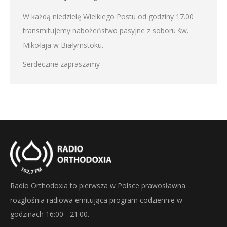
W każdą niedzielę Wielkiego Postu od godziny 17.00
transmitujemy nabożeństwo pasyjne z soboru św.
Mikołaja w Białymstoku.
Serdecznie zapraszamy
Radio Orthodoxia to pierwsza w Polsce prawosławna
rozgłośnia radiowa emitująca program codziennie w
godzinach 16:00 - 21:00.