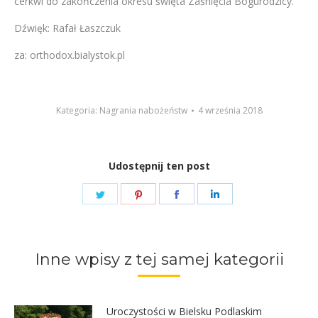
cerkwi do zakończenia okresu święta Zaśnięcia Bogurodzicy.
Dźwięk: Rafał Łaszczuk
za: orthodox.bialystok.pl
Kategoria:
Nagrania nabożeństw
4 września 2018
Udostępnij ten post
Share
Share
Share
Share
on
on
on
on
Twitter
Pinterest
Facebook
LinkedIn
Inne wpisy z tej samej kategorii
Uroczystości w Bielsku Podlaskim