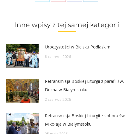
on
on
on
on
Twitter
Pinterest
Facebook
LinkedIn
Inne wpisy z tej samej kategorii
Uroczystości w Bielsku Podlaskim
8 czerwca 2026
Retransmisja Boskiej Liturgii z parafii św.
Ducha w Białymstoku
2 czerwca 2026
Retransmisja Boskiej Liturgii z soboru św.
Mikołaja w Białymstoku
25 maja 2026