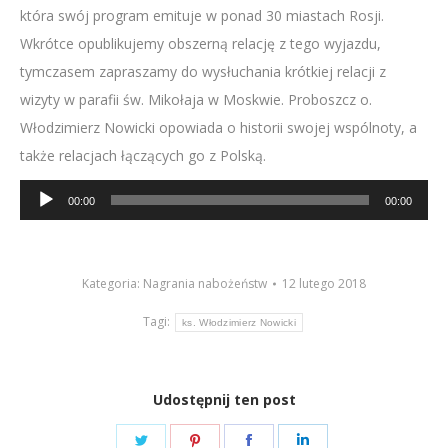
która swój program emituje w ponad 30 miastach Rosji.
Wkrótce opublikujemy obszerną relację z tego wyjazdu,
tymczasem zapraszamy do wysłuchania krótkiej relacji z
wizyty w parafii św. Mikołaja w Moskwie. Proboszcz o.
Włodzimierz Nowicki opowiada o historii swojej wspólnoty, a
także relacjach łączących go z Polską.
Odtwarzacz
00:00
00:00
plików
dźwiękowych
Kategoria:
Nagrania nabożeństw
12 lutego 2018
Tagi:
ks. Włodzimierz Nowicki
Udostępnij ten post
Share
Share
Share
Share