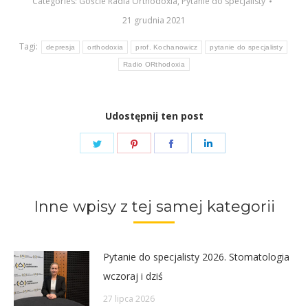
Categories:
Goście Radia Orthodoxia
,
Pytanie do specjalisty
21 grudnia 2021
Tagi:
depresja
orthodoxia
prof. Kochanowicz
pytanie do specjalisty
Radio ORthodoxia
Udostępnij ten post
Share
Share
Share
Share
on
on
on
on
Twitter
Pinterest
Facebook
LinkedIn
Inne wpisy z tej samej kategorii
Pytanie do specjalisty 2026. Stomatologia
wczoraj i dziś
27 lipca 2026