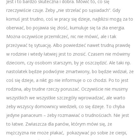
Jest i to bardzo skuteczna i dobra. Mówić to, co się
rzeczywiście czuje. Żeby „nie strzelać po sąsiadach”. Gdy
komuś jest trudno, coś w pracy się dzieje, najbliżsi mogą za to
oberwać, bo pojawia się złość, kumuluje się ta zła energia.
Można oczywiście przemilczeć, nic nie mówić, ale i tak
przeżywać tę sytuację. Albo powiedzieć nawet trudną prawdę
w rodzinie i wtedy łatwiej jest to znosić. Czasem nie mówimy
dzieciom, czy osobom starszym, by je oszczędzić. Ale taki np.
nastolatek będzie podwójnie zmartwiony, bo będzie widział, że
coś się dzieje, a nikt go nie informuje o co chodzi. Po to jest
rodzina, aby trudne rzeczy poruszać. Oczywiście nie musimy
wszystkich we wszystkie szczegóły wprowadzać, ale warto
żeby wszyscy domownicy wiedzieli, co się dzieje. To chyba
jedyne panaceum – żeby rozmawiać o trudnościach. Nie jest
to łatwe. Zwłaszcza dla panów, którym mówi się, że
mężczyzna nie może płakać, pokazywać po sobie że cierpi,