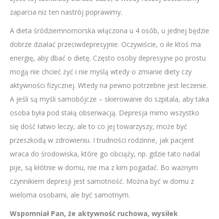
zaparcia niż ten nastrój poprawimy.
A dieta śródziemnomorska włączona u 4 osób, u jednej będzie
dobrze działać przeciwdepresyjnie. Oczywiście, o ile ktoś ma
energię, aby dbać o dietę. Często osoby depresyjne po prostu
mogą nie chcieć żyć i nie myślą wtedy o zmianie diety czy
aktywności fizycznej. Wtedy na pewno potrzebne jest leczenie.
A jeśli są myśli samobójcze – skierowanie do szpitala, aby taka
osoba była pod stałą obserwacją. Depresja mimo wszystko
się dość łatwo leczy, ale to co jej towarzyszy, może być
przeszkodą w zdrowieniu. I trudności rodzinne, jak pacjent
wraca do środowiska, które go obciąży, np. gdzie tato nadal
pije, są kłótnie w domu, nie ma z kim pogadać. Bo ważnym
czynnikiem depresji jest samotność. Można być w domu z
wieloma osobami, ale być samotnym.
Wspomniał Pan, że aktywność ruchowa, wysiłek