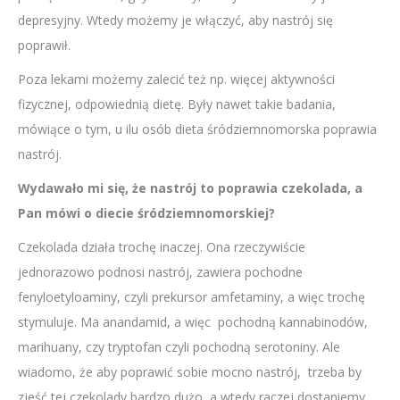
depresyjny. Wtedy możemy je włączyć, aby nastrój się
poprawił.
Poza lekami możemy zalecić też np. więcej aktywności
fizycznej, odpowiednią dietę. Były nawet takie badania,
mówiące o tym, u ilu osób dieta śródziemnomorska poprawia
nastrój.
Wydawało mi się, że nastrój to poprawia czekolada, a
Pan mówi o diecie śródziemnomorskiej?
Czekolada działa trochę inaczej. Ona rzeczywiście
jednorazowo podnosi nastrój, zawiera pochodne
fenyloetyloaminy, czyli prekursor amfetaminy, a więc trochę
stymuluje. Ma anandamid, a więc pochodną kannabinodów,
marihuany, czy tryptofan czyli pochodną serotoniny. Ale
wiadomo, że aby poprawić sobie mocno nastrój, trzeba by
zjeść tej czekolady bardzo dużo, a wtedy raczej dostaniemy