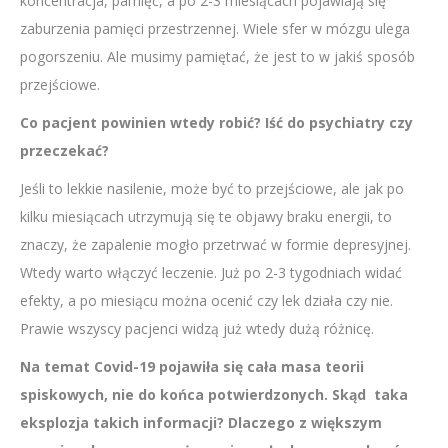
koncentracja, pamięć, a po 2-3 miesiącach pojawiają się
zaburzenia pamięci przestrzennej. Wiele sfer w mózgu ulega
pogorszeniu. Ale musimy pamiętać, że jest to w jakiś sposób
przejściowe.
Co pacjent powinien wtedy robić? Iść do psychiatry czy
przeczekać?
Jeśli to lekkie nasilenie, może być to przejściowe, ale jak po
kilku miesiącach utrzymują się te objawy braku energii, to
znaczy, że zapalenie mogło przetrwać w formie depresyjnej.
Wtedy warto włączyć leczenie. Już po 2-3 tygodniach widać
efekty, a po miesiącu można ocenić czy lek działa czy nie.
Prawie wszyscy pacjenci widzą już wtedy dużą różnicę.
Na temat Covid-19 pojawiła się cała masa teorii
spiskowych, nie do końca potwierdzonych. Skąd taka
eksplozja takich informacji? Dlaczego z większym