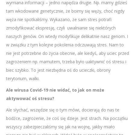
wymiana informacji – jedno napędza drugie. Np. mamy gdzieś
tam wkodowane genetycznie, że boimy się węży, choć nigdy
węża nie spotkaliśmy. Wykazano, że sam stres potrafi
zmodyfikować ekspresję, czyli uwalnianie się niektórych
naszych genów. On wtedy modyfikuje delikatnie nasz genom. I
w związku z tym kolejne pokolenia odczuwają stres. Nam to
nie jest potrzebne do życia obecnie, ale kiedyś, aby uciec przed
zagrożeniem np. mamutem, trzeba było uaktywnić oś stresu i
biec szybko. To jest niezbędna oś do ucieczki, obrony
terytorium, walki.
Ale wirusa Covid-19 nie widać, to jak on może
aktywować oś stresu?
Ale słychać, wszędzie się o tym mówi, docierają do nas te
bodźce, zagrożenie, że coś się dzieje. Jest strach. Na początku
wszyscy zabezpieczaliśmy się jak na wojnę, jakby miało