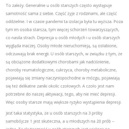
To zależy. Generalnie u osób starszych często występuje
samotność sama z siebie. Część żyje z rodzinami, ale część
oddzielnie. I w czasie pandemii ta izolacja była tu wyższa. Poza
tym im osoba starsza, tym więcej schorzeń towarzyszących,
co nasila strach. Depresja u osób młodych i u osób starszych
wygląda inaczej. Osoby młode nieruchomieją, są osłabione,
odczuwają brak energii. U osób starszych, w związku z tym, że
są obciążone dodatkowymi chorobami jak nadciśnienie,
choroby reumatologiczne, cukrzyca, choroby metaboliczne,
pojawiają się zmiany naczyniopochodne w mózgu, pojawiają
się też delikatne zaniki okolic czołowych. A czoło jest nam
potrzebne do naszej aktywacji, tego, aby nie mieć depresji.
Więc osoby starsze mają większe ryzyko wystąpienia depresji.
Jest taka statystyka, że u osób starszych na 3 próby
samobójcze 1 jest skuteczna, a u młodszych na 20 prób –