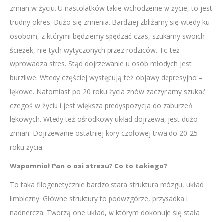
zmian w życiu. U nastolatków takie wchodzenie w życie, to jest
trudny okres. Dużo się zmienia. Bardziej zbliżamy się wtedy ku
osobom, z którymi będziemy spędzać czas, szukamy swoich
ścieżek, nie tych wytyczonych przez rodziców. To też
wprowadza stres. Stąd dojrzewanie u osób młodych jest
burzliwe. Wtedy częściej występują też objawy depresyjno –
lękowe. Natomiast po 20 roku życia znów zaczynamy szukać
czegoś w życiu i jest większa predyspozycja do zaburzeń
lękowych. Wtedy też ośrodkowy układ dojrzewa, jest dużo
zmian. Dojrzewanie ostatniej kory czołowej trwa do 20-25
roku życia.
Wspomniał Pan o osi stresu? Co to takiego?
To taka filogenetycznie bardzo stara struktura mózgu, układ
limbiczny. Główne struktury to podwzgórze, przysadka i
nadnercza. Tworzą one układ, w którym dokonuje się stała