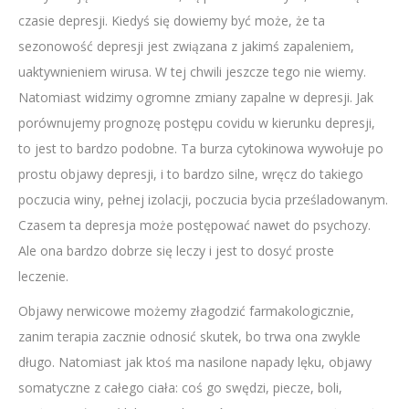
czasie depresji. Kiedyś się dowiemy być może, że ta
sezonowość depresji jest związana z jakimś zapaleniem,
uaktywnieniem wirusa. W tej chwili jeszcze tego nie wiemy.
Natomiast widzimy ogromne zmiany zapalne w depresji. Jak
porównujemy prognozę postępu covidu w kierunku depresji,
to jest to bardzo podobne. Ta burza cytokinowa wywołuje po
prostu objawy depresji, i to bardzo silne, wręcz do takiego
poczucia winy, pełnej izolacji, poczucia bycia prześladowanym.
Czasem ta depresja może postępować nawet do psychozy.
Ale ona bardzo dobrze się leczy i jest to dosyć proste
leczenie.
Objawy nerwicowe możemy złagodzić farmakologicznie,
zanim terapia zacznie odnosić skutek, bo trwa ona zwykle
długo. Natomiast jak ktoś ma nasilone napady lęku, objawy
somatyczne z całego ciała: coś go swędzi, piecze, boli,