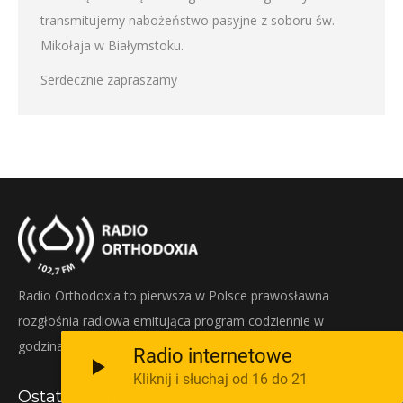
transmitujemy nabożeństwo pasyjne z soboru św.
Mikołaja w Białymstoku.
Serdecznie zapraszamy
Radio Orthodoxia to pierwsza w Polsce prawosławna
rozgłośnia radiowa emitująca program codziennie w
godzinach 16:00 - 21:00.
Radio internetowe
Kliknij i słuchaj od 16 do 21
Ostatnie wpisy