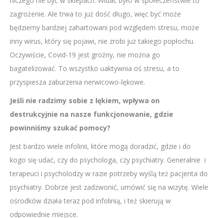
niczego nie być w sklepach. Widać było w społeczeństwie to
zagrożenie. Ale trwa to już dość długo, więc być może
będziemy bardziej zahartowani pod względem stresu, może
inny wirus, który się pojawi, nie zrobi już takiego popłochu.
Oczywiście, Covid-19 jest groźny, nie można go
bagatelizować. To wszystko uaktywnia oś stresu, a to
przyspiesza zaburzenia nerwicowo-lękowe.
Jeśli nie radzimy sobie z lękiem, wpływa on
destrukcyjnie na nasze funkcjonowanie, gdzie
powinniśmy szukać pomocy?
Jest bardzo wiele infolinii, które mogą doradzić, gdzie i do
kogo się udać, czy do psychologa, czy psychiatry. Generalnie i
terapeuci i psycholodzy w razie potrzeby wyślą też pacjenta do
psychiatry. Dobrze jest zadzwonić, umówić się na wizytę. Wiele
ośrodków działa teraz pod infolinią, i też skierują w
odpowiednie miejsce.