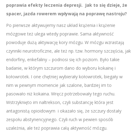
poprawia efekty leczenia depresji. Jak to się dzieje, że
spacer, jazda rowerem wpływają na poprawę nastroju?
Po pierwsze aktywujemy nasz układ krążenia i krążenie
mózgowe też ulega wtedy poprawie. Sama aktywność
powoduje dużą aktywację kory mózgu. W mózgu wzrastają
czynniki neurotroficzne, ale też np. tzw. hormony szczęścia, jak
endorfiny, enkefaliny – podnosi się ich poziom. Było takie
badanie, w którym szczurom dano do wyboru kokainę i
kołowrotek. I one chętniej wybierały kołowrotek, biegały w
nim w pewnym momencie jak szalone, bardziej im to
pasowało niż kokaina. Wręcz potrzebowały tego ruchu.
Wstrzyknięto im naltrekson, czyli substancję która jest
antagonistą opioidowym i okazało się, że szczury dostały
zespołu abstynencyjnego. Czyli ruch w pewien sposób
uzależnia, ale też poprawia całą aktywność mózgu.