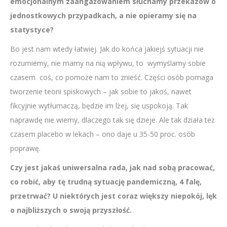
emocjonalnym zaangażowaniem słuchamy przekazów o
jednostkowych przypadkach, a nie opieramy się na
statystyce?
Bo jest nam wtedy łatwiej. Jak do końca jakiejś sytuacji nie
rozumiemy, nie mamy na nią wpływu, to wymyślamy sobie
czasem coś, co pomoże nam to znieść. Części osób pomaga
tworzenie teorii spiskowych – jak sobie to jakoś, nawet
fikcyjnie wytłumaczą, będzie im lżej, się uspokoją. Tak
naprawdę nie wiemy, dlaczego tak się dzieje. Ale tak działa też
czasem placebo w lekach – ono daje u 35-50 proc. osób
poprawę.
Czy jest jakaś uniwersalna rada, jak nad sobą pracować,
co robić, aby tę trudną sytuację pandemiczną, 4 falę,
przetrwać? U niektórych jest coraz większy niepokój, lęk
o najbliższych o swoją przyszłość.