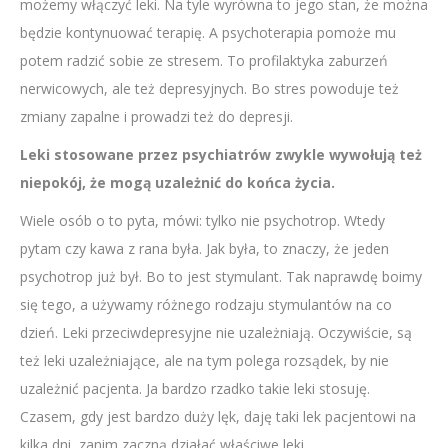
możemy włączyć leki. Na tyle wyrówna to jego stan, że można
będzie kontynuować terapię. A psychoterapia pomoże mu
potem radzić sobie ze stresem. To profilaktyka zaburzeń
nerwicowych, ale też depresyjnych. Bo stres powoduje też
zmiany zapalne i prowadzi też do depresji.
Leki stosowane przez psychiatrów zwykle wywołują też
niepokój, że mogą uzależnić do końca życia.
Wiele osób o to pyta, mówi: tylko nie psychotrop. Wtedy
pytam czy kawa z rana była. Jak była, to znaczy, że jeden
psychotrop już był. Bo to jest stymulant. Tak naprawdę boimy
się tego, a używamy różnego rodzaju stymulantów na co
dzień. Leki przeciwdepresyjne nie uzależniają. Oczywiście, są
też leki uzależniające, ale na tym polega rozsądek, by nie
uzależnić pacjenta. Ja bardzo rzadko takie leki stosuję.
Czasem, gdy jest bardzo duży lęk, daję taki lek pacjentowi na
kilka dni, zanim zaczną działać właściwe leki