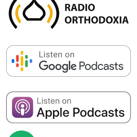
SHARE
RSS FEED
LINK
EMBED