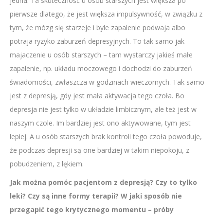
jedna. Ta skuteczność u osób starszych jest większa po
pierwsze dlatego, że jest większa impulsywność, w związku z
tym, że mózg się starzeje i byle zapalenie podwaja albo
potraja ryzyko zaburzeń depresyjnych. To tak samo jak
majaczenie u osób starszych – tam wystarczy jakieś małe
zapalenie, np. układu moczowego i dochodzi do zaburzeń
świadomości, zwłaszcza w godzinach wieczornych. Tak samo
jest z depresją, gdy jest mała aktywacja tego czoła. Bo
depresja nie jest tylko w układzie limbicznym, ale też jest w
naszym czole. Im bardziej jest ono aktywowane, tym jest
lepiej. A u osób starszych brak kontroli tego czoła powoduje,
że podczas depresji są one bardziej w takim niepokoju, z
pobudzeniem, z lękiem.
Jak można pomóc pacjentom z depresją? Czy to tylko
leki? Czy są inne formy terapii? W jaki sposób nie
przegapić tego krytycznego momentu – próby