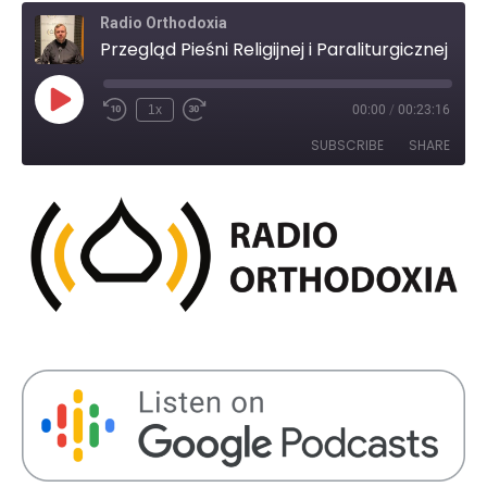
Radio Orthodoxia
Przegląd Pieśni Religijnej i Paraliturgicznej w Siemiatyczach – ks. Mirosław Demczuk
Play
1x
00:00
/
00:23:16
Rewind
Fast
Episode
10
Forward
SUBSCRIBE
SHARE
Seconds
30
seconds
SHARE
RSS FEED
LINK
EMBED