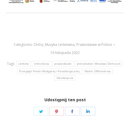
Categories:
Chóry
,
Muzyka cerkiewna
,
Prawosławie w Polsce
16 listopada 2022
Tagi:
cerkiew
orthodoxia
prawosławie
protodiakon Mirosław Demczuk
Przegląd Pieśni Religijnej i Paraliturgicznej
Radio ORthodoxia
Siemiatycze
Udostępnij ten post
Share
Share
Share
Share
on
on
on
on
Twitter
Pinterest
Facebook
LinkedIn