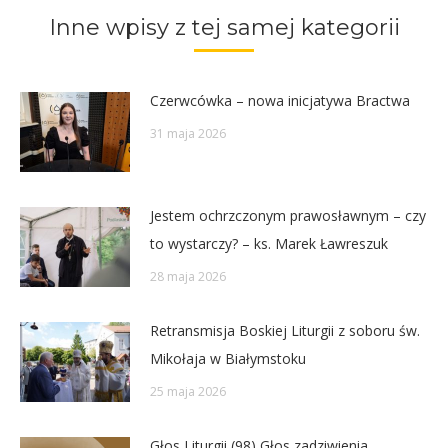
Inne wpisy z tej samej kategorii
Czerwcówka – nowa inicjatywa Bractwa
31 maja 2026
Jestem ochrzczonym prawosławnym – czy
to wystarczy? – ks. Marek Ławreszuk
28 maja 2026
Retransmisja Boskiej Liturgii z soboru św.
Mikołaja w Białymstoku
25 maja 2026
Głos Liturgii (98) Głos zadziwienia