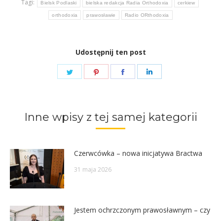
Tagi:
Bielsk Podlaski
bielska redakcja Radia Orthodoxia
cerkiew
orthodoxia
prawosławie
Radio ORthodoxia
Udostępnij ten post
Share
Share
Share
Share
on
on
on
on
Twitter
Pinterest
Facebook
LinkedIn
Inne wpisy z tej samej kategorii
Czerwcówka – nowa inicjatywa Bractwa
31 maja 2026
Jestem ochrzczonym prawosławnym – czy