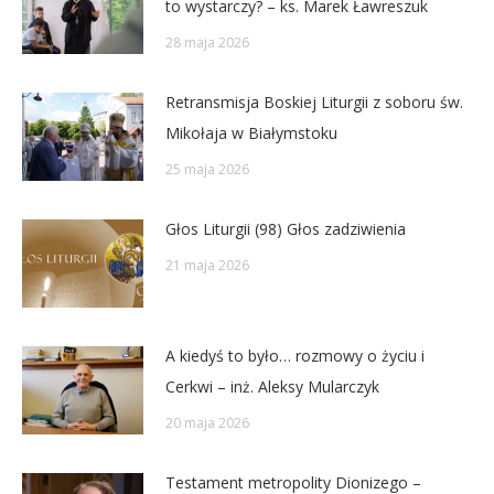
to wystarczy? – ks. Marek Ławreszuk
28 maja 2026
Retransmisja Boskiej Liturgii z soboru św.
Mikołaja w Białymstoku
25 maja 2026
Głos Liturgii (98) Głos zadziwienia
21 maja 2026
A kiedyś to było… rozmowy o życiu i
Cerkwi – inż. Aleksy Mularczyk
20 maja 2026
Testament metropolity Dionizego –