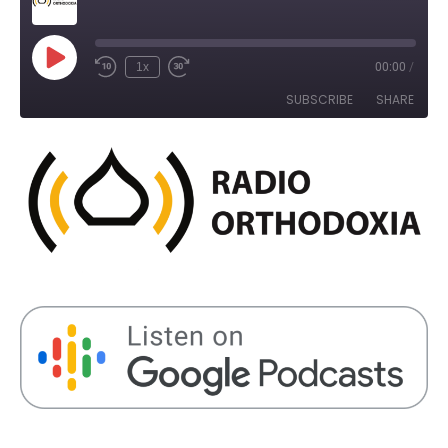
Play
1x
00:00
/
Rewind
Fast
Episode
10
Forward
SUBSCRIBE
SHARE
Seconds
30
seconds
SHARE
RSS FEED
LINK
EMBED