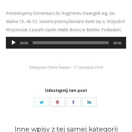
Prezentujemy komentarz do fragmentu Ewangelii wg. św.
Marka 10, 46-52. Swoimi przemyśleniami dzieli się o. Krzysztof
Wojcieszuk z parafii Opieki Matki Bożej w Bielsku Podlaskim.
Odtwarzacz
00:00
00:00
plików
dźwiękowych
Kategoria:
Pismo Święte
17 września 2018
Udostępnij ten post
Share
Share
Share
Share
on
on
on
on
Twitter
Pinterest
Facebook
LinkedIn
Inne wpisy z tej samej kategorii