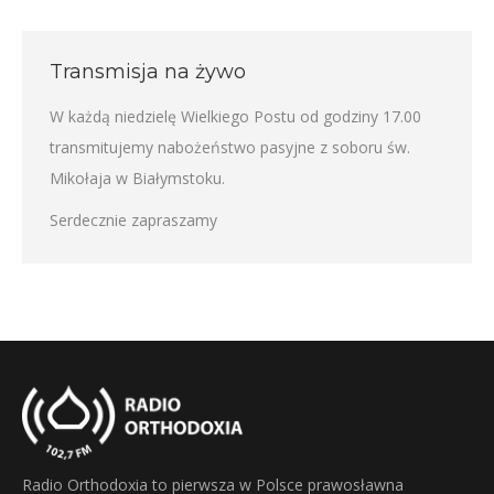
Transmisja na żywo
W każdą niedzielę Wielkiego Postu od godziny 17.00
transmitujemy nabożeństwo pasyjne z soboru św.
Mikołaja w Białymstoku.
Serdecznie zapraszamy
Radio Orthodoxia to pierwsza w Polsce prawosławna