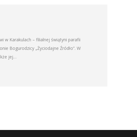
 w Karakulach – filialnej świątyni parafii
onie Bogurodzicy „Życiodajne Źródło”. W
akże jej…