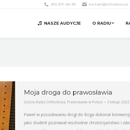
(85) 679-38-38
kontakt@orthodoxia.pl
NASZE AUDYCJE
O RADIU
R
NASZE AUDYCJE
O RADIU
R
Moja droga do prawosławia
Goście Radia Orthodoxia
,
Prawosławie w Polsce
3 lutego 2022
Paweł w poszukiwaniu drogi do Boga dokonał konwersji 
jako student poznawał wschodnie chrześcijaństwo i zd