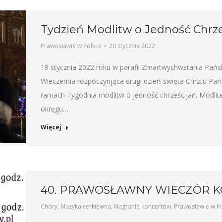
Tydzień Modlitw o Jedność Chrze
Prawosławie w Polsce
20 stycznia 2022
19 stycznia 2022 roku w parafii Zmartwychwstania Pań
Wieczernia rozpoczynjąca drugi dzień święta Chrztu P
ramach Tygodnia modlitw o jedność chrześcijan. Modli
okręgu…
Więcej
40. PRAWOSŁAWNY WIECZÓR 
Chóry
,
Muzyka cerkiewna
,
Nagrania koncertów
,
Prawosławie w P