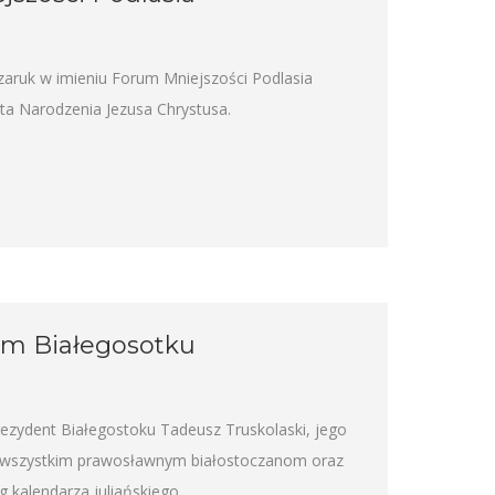
ruk w imieniu Forum Mniejszości Podlasia
ęta Narodzenia Jezusa Chrystusa.
om Białegosotku
rezydent Białegostoku Tadeusz Truskolaski, jego
ia wszystkim prawosławnym białostoczanom oraz
kalendarza juliańskiego.