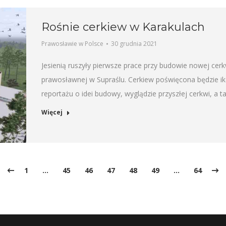
Rośnie cerkiew w Karakulach
Prawosławie w Polsce
30 grudnia 2021
Jesienią ruszyły pierwsze prace przy budowie nowej cerkwi
prawosławnej w Supraślu. Cerkiew poświęcona będzie ik
reportażu o idei budowy, wyglądzie przyszłej cerkwi, a t
Więcej
1
…
45
46
47
48
49
…
64