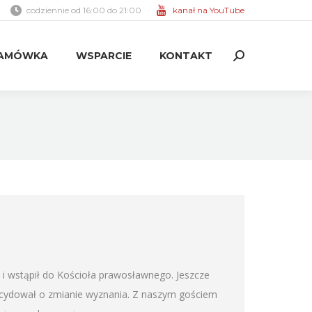
codziennie od 16:00 do 21:00
kanał na YouTube
AMÓWKA
WSPARCIE
KONTAKT
Search:
AMÓWKA
WSPARCIE
KONTAKT
Search:
i wstąpił do Kościoła prawosławnego. Jeszcze
ecydował o zmianie wyznania. Z naszym gościem