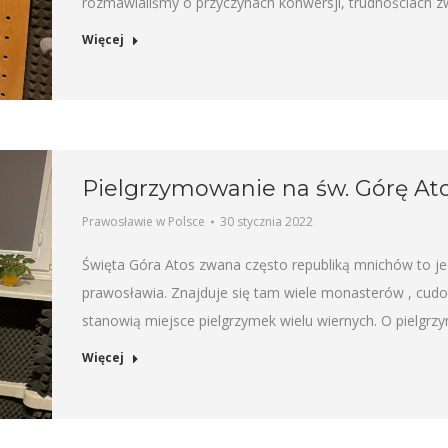
rozmawialiśmy o przyczynach konwersji, trudnościach 
Więcej
Pielgrzymowanie na św. Górę At
Prawosławie w Polsce
30 stycznia 2022
Święta Góra Atos zwana często republiką mnichów to j
prawosławia. Znajduje się tam wiele monasterów , cudot
stanowią miejsce pielgrzymek wielu wiernych. O pielgr
Więcej