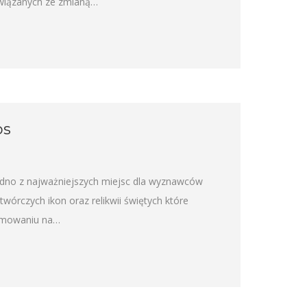
związanych ze zmianą…
os
edno z najważniejszych miejsc dla wyznawców
wórczych ikon oraz relikwii świętych które
zymowaniu na…