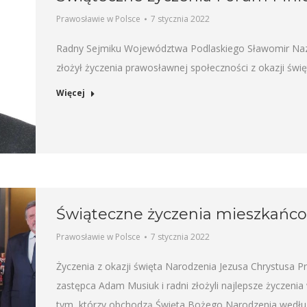
Prawosławie w Polsce
7 stycznia 2022
Radny Sejmiku Województwa Podlaskiego Sławomir Naza
złożył życzenia prawosławnej społeczności z okazji świ
Więcej
Świąteczne życzenia mieszkańc
Prawosławie w Polsce
7 stycznia 2022
Życzenia z okazji święta Narodzenia Jezusa Chrystusa P
zastępca Adam Musiuk i radni złożyli najlepsze życzen
tym, którzy obchodzą Święta Bożego Narodzenia według 