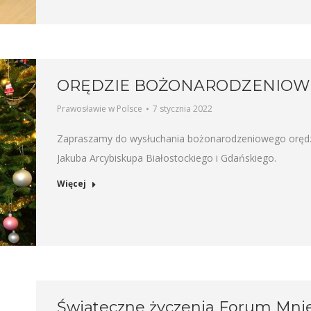
ORĘDZIE BOŻONARODZENIOWE
Prawosławie w Polsce
7 stycznia 2022
Zapraszamy do wysłuchania bożonarodzeniowego orędzia
Jakuba Arcybiskupa Białostockiego i Gdańskiego.
Więcej
Świąteczne życzenia Forum Mniej